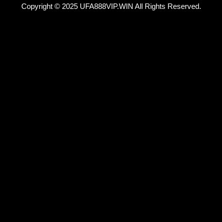
Copyright © 2025 UFA888VIP.WIN All Rights Reserved.