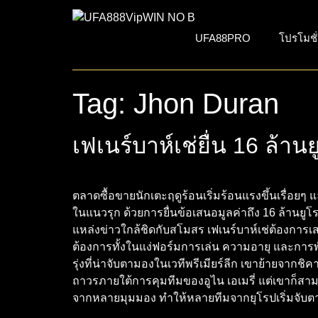
UFA88PRO
โปรโมชั
Tag:
Jhon Duran
เฟเนร์บาห์เช่ยื่น 16 ล้า
ตลาดซื้อขายนักเตะฤดูร้อนเริ่มร้อนแรงขึ้นเรื่อยๆ 
ในแนวรุก ด้วยการยื่นข้อเสนอมูลค่าถึง 16 ล้านยู
แหล่งข่าวใกล้ชิดกับสโมสร เฟเนร์บาห์เช่ต้องการเ
ต้องการทั้งในแง่ฟอร์มการเล่น ความอายุ และการพั
รุ่งที่น่าจับตามองในเวทีพรีเมียร์ลีก เขาย้ายจากชิ
ถาวรภายใต้การคุมทีมของอูไน เอเมรี่ แต่เขาก็
จากหลายมุมมอง ทำให้หลายทีมจากยุโรปเริ่มจับตา