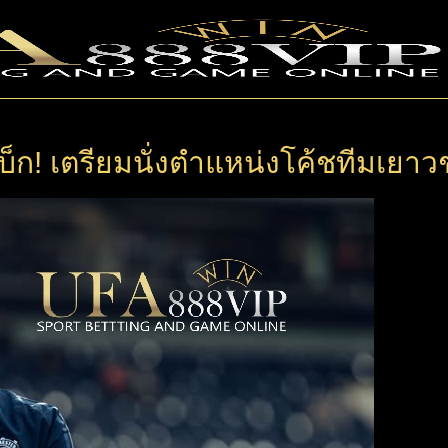
มแบ็ก! เตรียมนั่งตำแหน่งโค้ชทีมเย