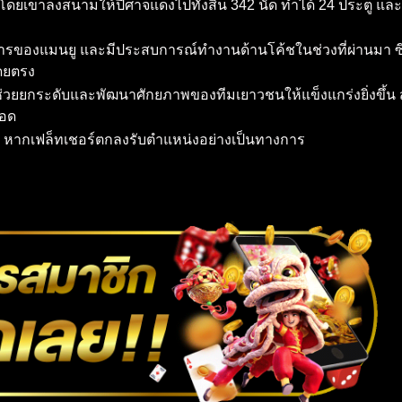
โดยเขาลงสนามให้ปีศาจแดงไปทั้งสิ้น 342 นัด ทำได้ 24 ประตู และคว้
รของแมนยู และมีประสบการณ์ทำงานด้านโค้ชในช่วงที่ผ่านมา ซึ่ง
โดยตรง
่วยยกระดับและพัฒนาศักยภาพของทีมเยาวชนให้แข็งแกร่งยิ่งขึ้
ลอด
้ หากเฟล็ทเชอร์ตกลงรับตำแหน่งอย่างเป็นทางการ