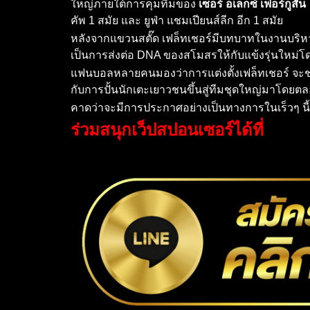
ใหญ่ภายใต้การคุมทีมของ
เซอร์ อเล็กซ์ เฟอร์กูสัน
คัพ 1 สมัย และ ยูฟ่า แชมเปียนส์ลีก อีก 1 สมัย
หลังจากแขวนสตั๊ด เฟล็ทเชอร์มีบทบาทในงานบริหา
เป็นการส่งต่อ DNA ของสโมสรให้กับแข้งรุ่นใหม่
แฟนบอลหลายคนมองว่าการแต่งตั้งเฟล็ทเชอร์ จะช
กับการปั้นนักเตะเยาวชนขึ้นสู่ทีมชุดใหญ่มาโดยต
คาดว่าจะมีการประกาศอย่างเป็นทางการในเร็วๆ นี
ร่วมสนุกเว็ปสปอนเซอร์ได้ที่