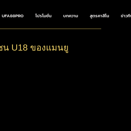
UFA88PRO
โปรโมชั่น
บทความ
สูตรคาสิโน
ข่าวก
าวชน U18 ของแมนยู