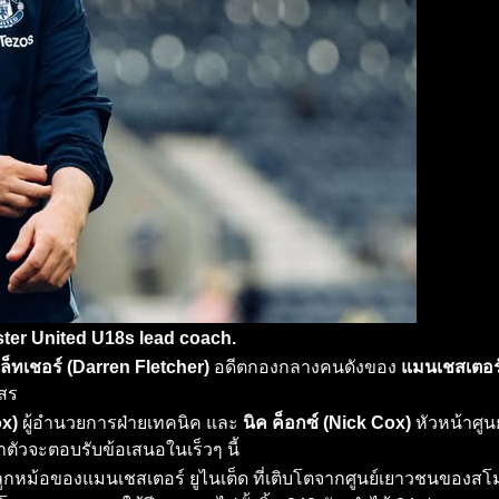
ster United U18s lead coach.
ล็ทเชอร์ (Darren Fletcher)
อดีตกองกลางคนดังของ
แมนเชสเตอร์
มสร
ox)
ผู้อำนวยการฝ่ายเทคนิค และ
นิค ค็อกซ์ (Nick Cox)
หัวหน้าศูน
จ้าตัวจะตอบรับข้อเสนอในเร็วๆ นี้
งในลูกหม้อของแมนเชสเตอร์ ยูไนเต็ด ที่เติบโตจากศูนย์เยาวชนขอ