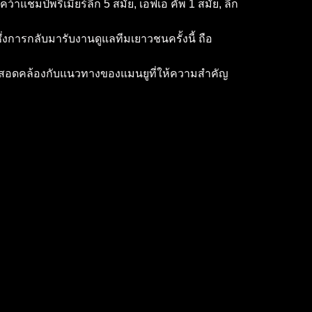
าแชมป์พรีเมียร์ลีก 5 สมัย, เอฟเอ คัพ 1 สมัย, ลีก
การกลับมารับงานดูแลทีมเยาวชนครั้งนี้ ถือ
น สอดคล้องกับแนวทางของแมนยูที่ให้ความสำคัญ