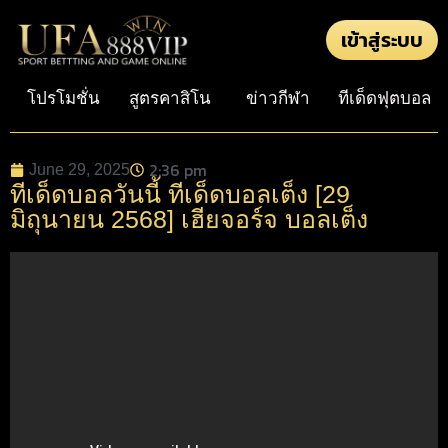
เข้าสู่ระบบ
โปรโมชั่น
สูตรคาสิโน
ข่าวกีฬา
ทีเด็ดฟุตบอล
2:36 pm
June 29, 2025
ทีเด็ดบอลวันนี้ ทีเด็ดบอลเต็ง [29
มิถุนายน 2568] เฮียจอร์จ บอลเต็ง