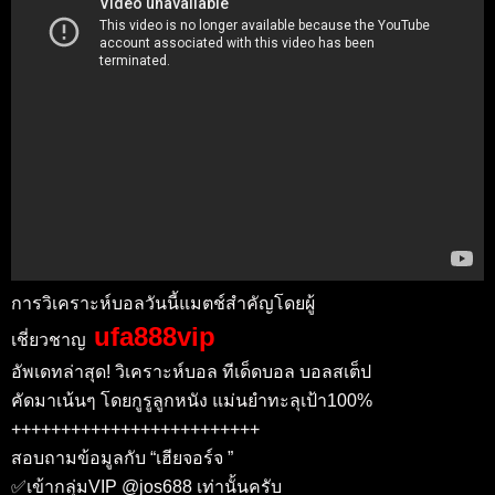
การวิเคราะห์บอลวันนี้แมตช์สำคัญโดยผู้
ufa888vip
เชี่ยวชาญ
อัพเดทล่าสุด! วิเคราะห์บอล ทีเด็ดบอล บอลสเต็ป
คัดมาเน้นๆ โดยกูรูลูกหนัง แม่นยำทะลุเป้า100%
+++++++++++++++++++++++++
สอบถามข้อมูลกับ “เฮียจอร์จ ”
✅เข้ากลุ่มVIP @jos688 เท่านั้นครับ