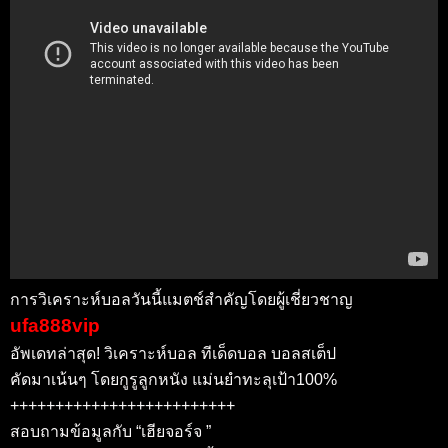
การวิเคราะห์บอลวันนี้แมตช์สำคัญโดยผู้เชี่ยวชาญ
ufa888vip
อัพเดทล่าสุด! วิเคราะห์บอล ทีเด็ดบอล บอลสเต็ป
คัดมาเน้นๆ โดยกูรูลูกหนัง แม่นยำทะลุเป้า100%
+++++++++++++++++++++++++
สอบถามข้อมูลกับ “เฮียจอร์จ ”