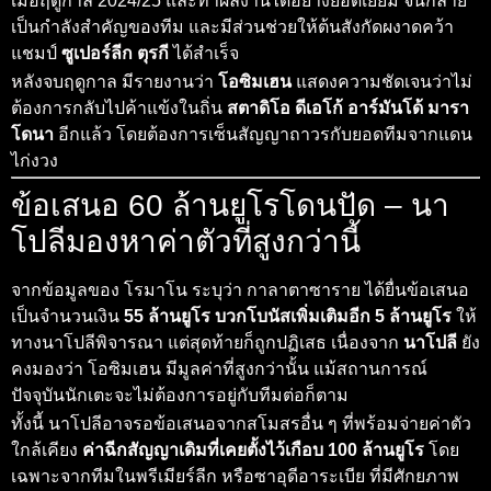
เมื่อฤดูกาล 2024/25 และทำผลงานได้อย่างยอดเยี่ยม จนกลาย
เป็นกำลังสำคัญของทีม และมีส่วนช่วยให้ต้นสังกัดผงาดคว้า
แชมป์
ซูเปอร์ลีก ตุรกี
ได้สำเร็จ
หลังจบฤดูกาล มีรายงานว่า
โอซิมเฮน
แสดงความชัดเจนว่าไม่
ต้องการกลับไปค้าแข้งในถิ่น
สตาดิโอ ดีเอโก้ อาร์มันโด้ มารา
โดนา
อีกแล้ว โดยต้องการเซ็นสัญญาถาวรกับยอดทีมจากแดน
ไก่งวง
ข้อเสนอ 60 ล้านยูโรโดนปัด – นา
โปลีมองหาค่าตัวที่สูงกว่านี้
จากข้อมูลของ โรมาโน ระบุว่า กาลาตาซาราย ได้ยื่นข้อเสนอ
เป็นจำนวนเงิน
55 ล้านยูโร บวกโบนัสเพิ่มเติมอีก 5 ล้านยูโร
ให้
ทางนาโปลีพิจารณา แต่สุดท้ายก็ถูกปฏิเสธ เนื่องจาก
นาโปลี
ยัง
คงมองว่า โอซิมเฮน มีมูลค่าที่สูงกว่านั้น แม้สถานการณ์
ปัจจุบันนักเตะจะไม่ต้องการอยู่กับทีมต่อก็ตาม
ทั้งนี้ นาโปลีอาจรอข้อเสนอจากสโมสรอื่น ๆ ที่พร้อมจ่ายค่าตัว
ใกล้เคียง
ค่าฉีกสัญญาเดิมที่เคยตั้งไว้เกือบ 100 ล้านยูโร
โดย
เฉพาะจากทีมในพรีเมียร์ลีก หรือซาอุดีอาระเบีย ที่มีศักยภาพ