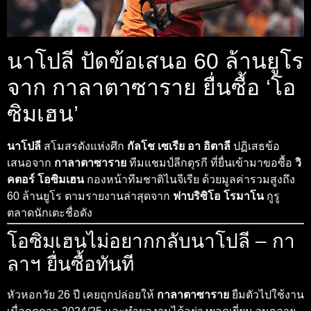
นาโปลี ปัดข้อเสนอ 60 ล้านยูโร
จาก กาลาตาซาราย ยื่นซื้อ ‘โอ
ซิมเฮน’
นาโปลี
สโมสรดังแห่งศึก
กัลโช เซเรีย อา อิตาลี
ปฏิเสธข้อ
เสนอจาก
กาลาตาซาราย
ทีมแชมป์ลีกตุรกี ที่ยื่นเข้ามาขอซื้อ
วิ
คตอร์ โอซิมเฮน
กองหน้าทีมชาติไนจีเรีย ด้วยมูลค่ารวมสูงถึง
60 ล้านยูโร ตามรายงานล่าสุดจาก
ฟาบริซิโอ โรมาโน
กูรู
ตลาดนักเตะชื่อดัง
โอซิมเฮนไม่อยากกลับนาโปลี – กา
ลาฯ ยื่นซื้อทันที
หัวหอกวัย 26 ปี เคยถูกปล่อยให้
กาลาตาซาราย
ยืมตัวไปใช้งาน