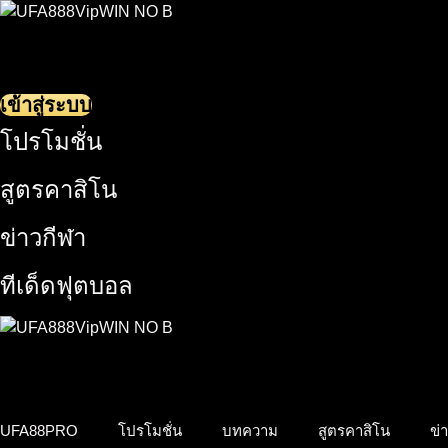
Skip
to
content
เข้าสู่ระบบ
โปรโมชั่น
สูตรคาสิโน
ข่าวกีฬา
ทีเด็ดฟุตบอล
UFA88PRO
โปรโมชั่น
บทความ
สูตรคาสิโน
ข่