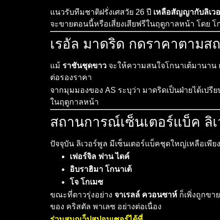
แนวรับทีมชาติฝรั่งเศสวัย 26 ปี
เหลือสัญญากับลิเวอ
จะขายตอนนี้หรือเสี่ยงเสียฟรีในฤดูกาลหน้า โดย 
เรอัล มาดริด กดราคาตามสถา
แม้
ราชันชุดขาว
จะให้ความสนใจโกนาเต้มานาน แต่
ต่อรองราคา
จากมุมมองของ AS ระบุว่า มาดริดเป็นฝ่ายได้เปรียบ
ในฤดูกาลหน้า
สถานการณ์เซ็นเตอร์แบ็ค ลิเว
ปัจจุบัน ลิเวอร์พูล มีเซ็นเตอร์แบ็คชุดใหญ่เหลือเพีย
เฟอร์จิล ฟาน ไดค์
อิบราฮิมา โกนาเต้
โจ โกเมซ
ขณะที่ดาวรุ่งอย่าง
จาเรลล์ ควอนซาห์
ก็เพิ่งถูกขา
ของ คริสตัล พาเลซ อย่างต่อเนื่อง
ร่วมสนุกเว็ปสปอนเซอร์ได้ที่