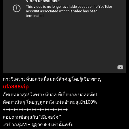
การวิเคราะห์บอลวันนี้แมตช์สำคัญโดยผู้เชี่ยวชาญ
ufa888vip
อัพเดทล่าสุด! วิเคราะห์บอล ทีเด็ดบอล บอลสเต็ป
คัดมาเน้นๆ โดยกูรูลูกหนัง แม่นยำทะลุเป้า100%
+++++++++++++++++++++++++
สอบถามข้อมูลกับ “เฮียจอร์จ ”
✅เข้ากลุ่มVIP @jos688 เท่านั้นครับ