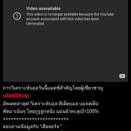
การวิเคราะห์บอลวันนี้แมตช์สำคัญโดยผู้เชี่ยวชาญ
ufa888vip
อัพเดทล่าสุด! วิเคราะห์บอล ทีเด็ดบอล บอลสเต็ป
คัดมาเน้นๆ โดยกูรูลูกหนัง แม่นยำทะลุเป้า100%
+++++++++++++++++++++++++
สอบถามข้อมูลกับ “เฮียจอร์จ ”