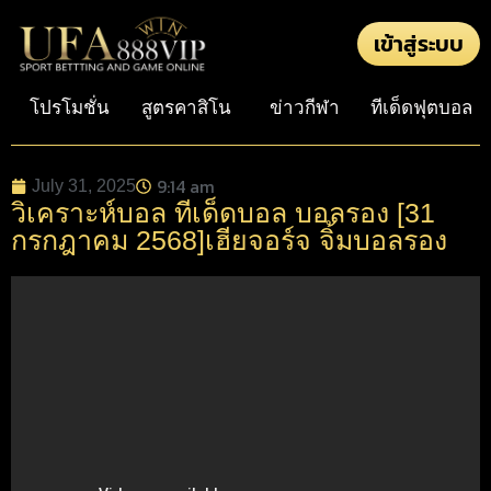
เข้าสู่ระบบ
โปรโมชั่น
สูตรคาสิโน
ข่าวกีฬา
ทีเด็ดฟุตบอล
9:14 am
July 31, 2025
วิเคราะห์บอล ทีเด็ดบอล บอลรอง [31
กรกฎาคม 2568]เฮียจอร์จ จิ้มบอลรอง