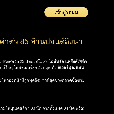
เข้าสู่ระบบ
ค่าตัว 85 ล้านปอนด์ถึงน่า
ฝรั่งเศสวัย 23 ปีของสโมสร
ไอน์ทรัค แฟร้งค์เฟิร์ต
กษ์ใหญ่ในพรีเมียร์ลีก อังกฤษ ทั้ง
ลิเวอร์พูล, แมน
่งในกองหน้าที่ถูกพูดถึงมากที่สุดช่วงตลาดซื้อขาย
ในบุนเดสลีกา 33 นัด จากทั้งหมด 34 นัด พร้อม