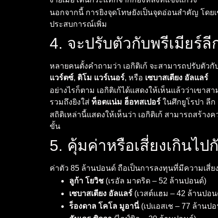
นอกจากนี้ การยิงจุดโทษยังเป็นจุดอ่อนสำคัญ โดยเข
ประสบการณ์เพิ่ม
4. จะปรับตัวกับพรีเมียร์ลี
หลายคนตั้งคำถามว่า เอกิติเก้ จะสามารถปรับตัวกับ
แวร์ตซ์
,
ติโม แวร์เนอร์
, หรือ
เซบาสเตียง อัลแลร์
อย่างไรก็ตาม เอกิติเก้ได้แสดงให้เห็นแล้วว่าเขาสา
รวมถึงยิงใส่
ท็อตแน่ม ฮ็อทสเปอร์
ในศึกยูโรปา ลีก
สถิติเหล่านี้แสดงให้เห็นว่า เอกิติเก้ สามารถสร้า
ขั้น
5. คุ้มค่าหรือเสี่ยงเกินไ
ค่าตัว 85 ล้านปอนด์ ถือเป็นการลงทุนที่มีความเ
ลูก้า โยวิช
(เรอัล มาดริด – 52 ล้านปอนด์)
เซบาสเตียง อัลแลร์
(เวสต์แฮม – 42 ล้านปอนด
ร็องดาล โคโล มูอานี่
(เปแอสเช – 77 ล้านปอน