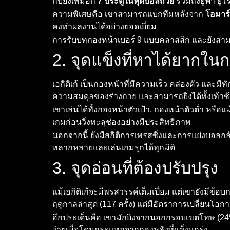
กับยิงเพิ่มอีก
7 ประตูในฟุตบอลถ้วย
รวมถึงยูฟ่า ยูโ
ความพิเศษคือ เขาสามารถแบกทีมหลังจาก
โอมาร์
คงทำผลงานได้อย่างยอดเยี่ยม
การรับบทกองหน้าเบอร์ 9 แบบคลาสสิก และยังสามาร
2. จุดแข็งที่หาได้ยากในก
เอกิติเก้ เป็นกองหน้าที่มีความเร็ว คล่องตัว และมีท
ความสมดุลของร่างกาย และสามารถยิงได้ทั้งเท้าซ
เขาเล่นได้ทั้งกองหน้าตัวเป้า, กองหน้าตัวต่ำ หรือแม
เกมก่อนวิ่งทะลุช่องอย่างมีประสิทธิภาพ
นอกจากนี้ ยังมีสถิติการเพรสซิ่งและการแย่งบอลกลั
หลากหลายและเล่นเกมรุกได้ทุกมิติ
3. จุดอ่อนที่ต้องปรับปรุง
แม้เอกิติเก้จะมีพรสวรรค์เต็มเปี่ยม แต่เขายังมีข้อ
ฤดูกาลล่าสุด (117 ครั้ง) แต่มีอัตราการเปลี่ยนโอก
อีกประเด็นคือ เขามักยิงจากนอกกรอบเขตโทษ (24%
ง่ายเมื่อโดนกระแทกจากกองหลังที่แข็งแกร่ง