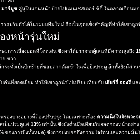
รปา ลีก
 มาร์มูช
คู่หูในแดนหน้า ย้ายไปแมนเชสเตอร์ ซิตี้ ในตลาดเดือนมกร
ถปรับตัวได้ในระบบทีมใหม่ ถือเป็นจุดแข็งสำคัญที่ทำให้เขาถูกจั
องหน้ารุ่นใหม่
ักษะการเลี้ยงบอลที่โดดเด่น ซึ่งหาได้ยากจากผู้เล่นที่มีความสูงถึง
1
้าย-ขวา
้กระทั่งเป็นปีกซ้ายที่ชอบลากตัดเข้าในเพื่อยิงประตู อีกทั้งยังมีส
บคืนที่ยอดเยี่ยม ทำให้เขาถูกนำไปเปรียบเทียบกับ
เธียร์รี่ อองรี
แล
บกพร่องบางอย่างที่ต้องปรับปรุง โดยเฉพาะเรื่อง
ความนิ่งในจังหวะจ
าสเป็นประตูแค่
13%
เท่านั้น ซึ่งยังต่ำเมื่อเทียบกับยอดกองหน้าอย่า
 ของการยิงทั้งหมด) ซึ่งอาจบ่งบอกถึงความใจร้อนและความมั่นใ