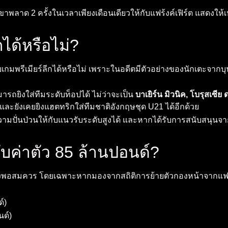
าพลาด 2 ครั้งในเวลาเพียงเดือนเดียวให้กับแฟร้งค์เฟิร์ต แสดงให้เ
กได้หรือไม่?
เกมพรีเมียร์ลีกได้หรือไม่ เพราะในอดีตมีตัวอย่างของนักเตะจากบุน
มารถยิงใส่ทีมระดับท็อปได้ ไม่ว่าจะเป็น
บาเยิร์น มิวนิค, โบรุสเซีย 
 และยังเคยยิงแฮตทริกใส่ทีมชาติอังกฤษชุด U21 ได้อีกด้วย
งความปั่นป่วนให้กับแนวรับระดับสูงได้ และหากได้รับการสนับสนุนจา
ปกับค่าตัว 85 ล้านปอนด์?
สี่ยงพอสมควร โดยเฉพาะหากมองจากสถิติการย้ายตัวกองหน้าจากแฟร้
์)
ด์)