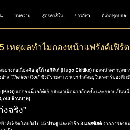
่น
บทความ
สูตรคาสิโน
ข่าวกีฬา
ทีเด็ดฟุตบอล
าะ 5 เหตุผลทำไมกองหน้าแฟร้งค์เฟิร์ต
งอย่างต่อเนื่องคือ
อูโก้ เอกิติเก้ (Hugo Ekitike)
กองหน้าดาวรุ่งชาว
อย่าง
“The Iron Rod”
ซึ่งมีรายงานว่าเขากำลังอยู่ในเรดาร์ของทีมยั
ง (PSG)
แต่ตอนนี้ เอกิติเก้ กลับมาเฉิดฉายอีกครั้ง และกลายเป็นหนึ
3,740 ล้านบาท)
่งจริง”
ร้งค์เฟิร์ต โดยยิงไป
15 ประตู
และทำอีก
8 แอสซิสต์
จากการลงสนาม