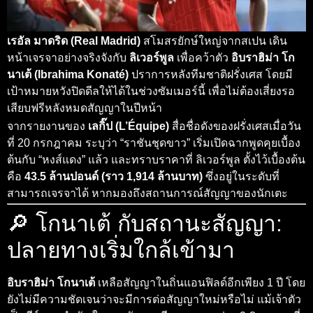
เรอัล มาดริด (Real Madrid)
สโมสรยักษ์ใหญ่จากสเปน เดิน
หน้าเจรจาอย่างจริงจังกับ
ลิเวอร์พูล
เพื่อคว้าตัว
อิบราฮิม่า โก
นาเต้ (Ibrahima Konaté)
ปราการหลังทีมชาติฝรั่งเศส โดยมี
เป้าหมายหวังปิดดีลให้ได้ในช่วงซัมเมอร์นี้ เพื่อไม่ต้องเสี่ยงรอ
เสียบฟรีหลังหมดสัญญาในปีหน้า
จากรายงานของ
เลกิ๊ป (L’Équipe)
สื่อชื่อดังของฝรั่งเศสเมื่อวัน
ที่ 20 กรกฎาคม ระบุว่า “ราชันชุดขาว” เริ่มเปิดฉากพูดคุยเบื้อง
ต้นกับ “หงส์แดง” แล้ว และทราบราคาที่ ลิเวอร์พูล ตั้งไว้เบื้องต้น
คือ
43.5 ล้านปอนด์ (ราว 1,914 ล้านบาท)
ซึ่งอยู่ในระดับที่
สามารถเจรจาได้ หากมองถึงสถานการณ์สัญญาของนักเตะ
🔎 โกนาเต้ กับสถานะสัญญา:
ปลายทางเริ่มใกล้เข้ามา
อิบราฮิม่า โกนาเต้
เหลือสัญญาในถิ่นแอนฟิลด์อีกเพียง 1 ปี โดย
ยังไม่มีความชัดเจนว่าจะมีการต่อสัญญาใหม่หรือไม่ แม้เจ้าตัว