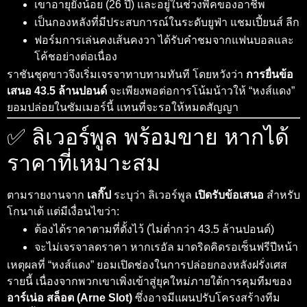
เขาอายุยังน้อย (26 ปี) และอยู่ในช่วงพีคของอาชีพ
เป็นกองหลังที่มีประสบการณ์ในระดับยูฟ่า แชมเปี้ยนส์ ลีก
ฟอร์มการเล่นคงเส้นคงวา ได้รับคำชมจากแฟนบอลและ
โค้ชอย่างต่อเนื่อง
ราชันชุดขาวจึงเริ่มเจรจาทาบทามทันที โดยหวังว่า
การยื่นข้อ
เสนอ 43.5 ล้านปอนด์
จะเพียงพอต่อการโน้มน้าวให้ “หงส์แดง”
ยอมปล่อยในซัมเมอร์นี้ แทนที่จะรอให้หมดสัญญา
✅ ลิเวอร์พูล พร้อมขาย หากได้
ราคาที่เหมาะสม
ตามรายงานจาก
เลกิ๊ป
ระบุว่า ลิเวอร์พูล
เปิดรับข้อเสนอ
สำหรับ
โกนาเต้ แต่มีเงื่อนไขว่า:
ต้องได้ราคาตามที่ตั้งไว้ (ไม่ต่ำกว่า 43.5 ล้านปอนด์)
จะไม่เจรจาลดราคา หากเรอัล มาดริดคิดรอเซ็นฟรีปีหน้า
เหตุผลที่ “หงส์แดง” ยอมเปิดช่องในการปล่อยกองหลังฝรั่งเศส
รายนี้ เนื่องจากพวกเขาเพิ่งเข้าสู่ยุคใหม่ภายใต้การคุมทีมของ
อาร์เน่อ สล็อต (Arne Slot)
ซึ่งอาจมีแผนปรับโครงสร้างทีม