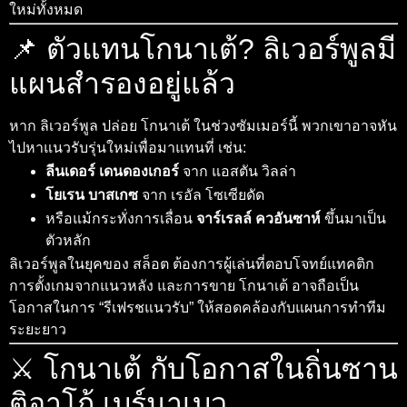
ใหม่ทั้งหมด
📌 ตัวแทนโกนาเต้? ลิเวอร์พูลมี
แผนสำรองอยู่แล้ว
หาก ลิเวอร์พูล ปล่อย โกนาเต้ ในช่วงซัมเมอร์นี้ พวกเขาอาจหัน
ไปหาแนวรับรุ่นใหม่เพื่อมาแทนที่ เช่น:
ลีนเดอร์ เดนดองเกอร์
จาก แอสตัน วิลล่า
โยเรน บาสเกซ
จาก เรอัล โซเซียดัด
หรือแม้กระทั่งการเลื่อน
จาร์เรลล์ ควอันซาห์
ขึ้นมาเป็น
ตัวหลัก
ลิเวอร์พูลในยุคของ สล็อต ต้องการผู้เล่นที่ตอบโจทย์แทคติก
การตั้งเกมจากแนวหลัง และการขาย โกนาเต้ อาจถือเป็น
โอกาสในการ “รีเฟรชแนวรับ” ให้สอดคล้องกับแผนการทำทีม
ระยะยาว
⚔️ โกนาเต้ กับโอกาสในถิ่นซาน
ติอาโก้ เบร์นาเบว