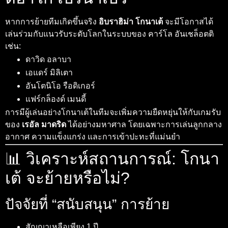
หากการย้ายทีมเกิดขึ้นจริง
อิบราฮิม่า โกนาเต้
จะมีโอกาสได้
เล่นร่วมกับแนวรับระดับโลกในระบบของ คาร์โล อันเชล็อตติ
เช่น:
ดาวิด อลาบา
เอแดร์ มิลิเตา
อันโตนิโอ รือดิเกอร์
แฟร์กล็องด์ เมนดี้
การมีผู้เล่นอย่างโกนาเต้ในทีมจะเพิ่มความยืดหยุ่นให้กับเกมรับ
ของ
เรอัล มาดริด
ได้อย่างมหาศาล โดยเฉพาะการเล่นลูกกลาง
อากาศ ความแข็งแกร่ง และการเข้าปะทะที่แม่นยำ
📊 วิเคราะห์สถานการณ์: โกนา
เต้ จะย้ายหรือไม่?
ปัจจัยที่ “สนับสนุน” การย้าย
สัญญาเหลือเพียง 1 ปี