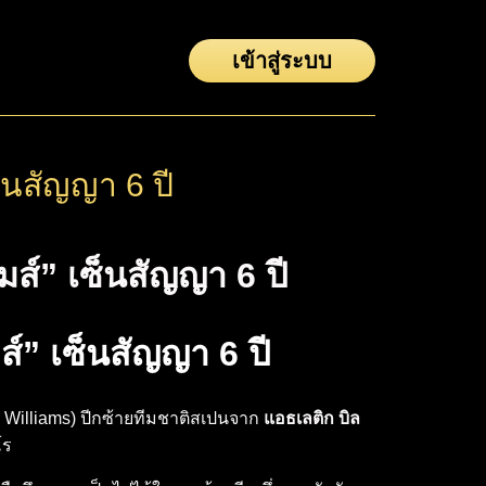
เข้าสู่ระบบ
็นสัญญา 6 ปี
์” เซ็นสัญญา 6 ปี
 Williams) ปีกซ้ายทีมชาติสเปนจาก
แอธเลติก บิล
โร