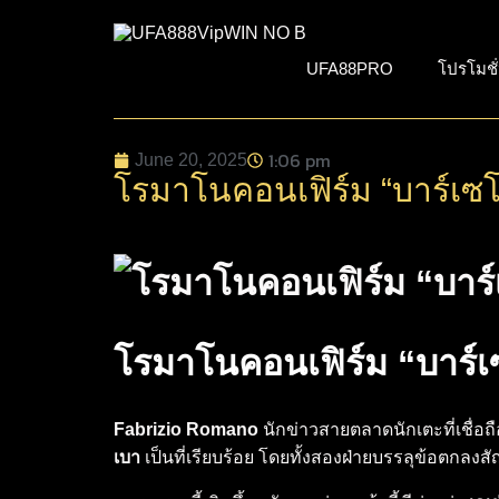
UFA88PRO
โปรโมชั
1:06 pm
June 20, 2025
โรมาโนคอนเฟิร์ม “บาร์เซโล
โรมาโนคอนเฟิร์ม “บาร์เซ
Fabrizio Romano
นักข่าวสายตลาดนักเตะที่เชื่อถ
เบา
เป็นที่เรียบร้อย โดยทั้งสองฝ่ายบรรลุข้อตกลงส