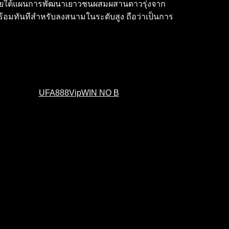
่ภายใต้แผนการพัฒนาเยาวชนผสมผสานดาวรุ่งจาก
ร้อมทันทีสำหรับลงสนามในระดับสูง ถือว่าเป็นการ