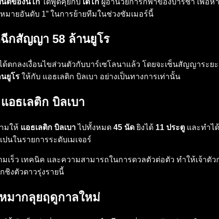
ย่นต์ของนิโก้
ได้พูดคุยกับ
เดโก้
ผู้อำนวยการกีฬาของบาร์ซา เพื่อหา
าหมายอันดับ 1” ในการย้ายทีมในช่วงซัมเมอร์นี้
าฉีกสัญญา 58 ล้านยูโร
ได้ตกลงเงื่อนไขส่วนตัวกับบาร์เซโลนาแล้ว โดยจะเซ็นสัญญาระยะยา
านยูโร
ให้กับ แอธเลติก บิลเบา อย่างเป็นทางการเท่านั้น
แอธเลติก บิลเบา
ามให้
แอธเลติก บิลเบา
ไปทั้งหมด
45 นัด
ยิงได้
11 ประตู
และทำได
ิสเปนในรายการระดับเมเจอร์
บความเร็ว เทคนิค และความสามารถในการดวลตัวต่อตัว ทำให้เจ้าตัว
กชิงตัวดาวรุ่งรายนี้
างหมากลุยฤดูกาลใหม่