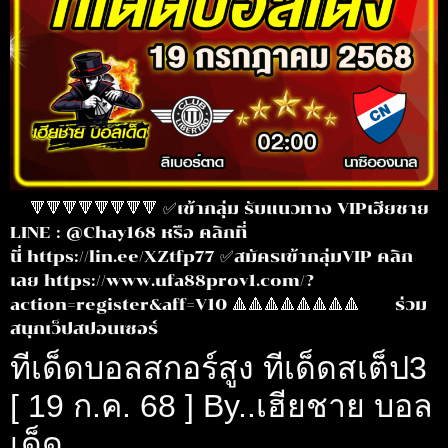
🔻🔻🔻🔻🔻🔻🔻🔻 ✅เข้ากลุ่ม รับแนวทาง VIPเฮียชาย
LINE : @Chay168 หรือ คลิกที่
นี่ https://lin.ee/XZtfp77 ✅สมัครเข้ากลุ่มVIP คลิก
เลย https://www.ufa88prov1.com/?
action=register&aff=V10 🔺🔺🔺🔺🔺🔺🔺🔺 ร่วม
สนุกเว็ปสปอนเซอร์
ทีเด็ดบอลสกอร์สูง ทีเด็ดสเต็ป3
[ 19 ก.ค. 68 ] By..เฮียชาย บอล
เด็ด