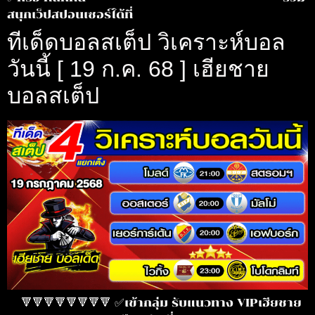
สนุกเว็ปสปอนเซอร์ได้ที่
ทีเด็ดบอลสเต็ป วิเคราะห์บอล
วันนี้ [ 19 ก.ค. 68 ] เฮียชาย
บอลสเต็ป
🔻🔻🔻🔻🔻🔻🔻🔻 ✅เข้ากลุ่ม รับแนวทาง VIPเฮียชาย