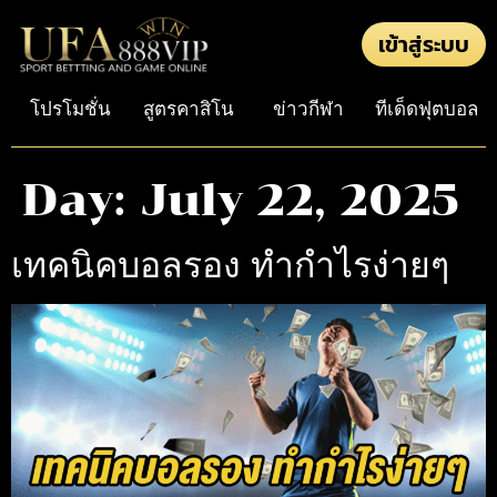
เข้าสู่ระบบ
โปรโมชั่น
สูตรคาสิโน
ข่าวกีฬา
ทีเด็ดฟุตบอล
Day:
July 22, 2025
เทคนิคบอลรอง ทำกำไรง่ายๆ