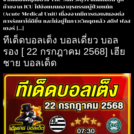
ย้ายจาก ICU ไปยังแผนกอายุรกรรมผู้ป่วยหนัก
(Acute Medical Unit) เนื่องจากมีการตอบสนองต่อ
การรักษาได้ดีขึ้น และไม่อยู่ในภาวะวิกฤตแล้ว สตีฟ ฟอส
เตอร์ […]
ทีเด็ดบอลเต็ง บอลเดี่ยว บอล
รอง [ 22 กรกฎาคม 2568] เฮีย
ชาย บอลเด็ด