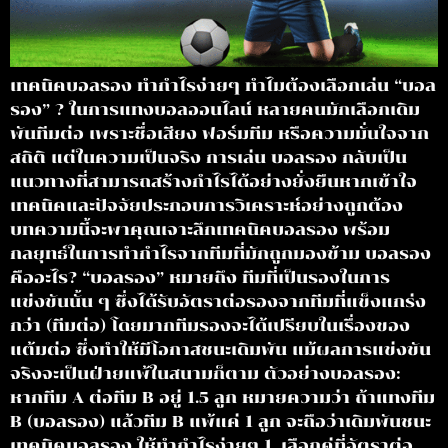
เทคนิคบอลรอง ทำกำไรง่ายๆ ทำไมต้องเลือกเล่น “บอล
รอง” ? ในการแทงบอลออนไลน์ หลายคนมักเลือกเดิม
พันทีมต่อ เพราะชื่อเสียง ฟอร์มทีม หรือความมั่นใจจาก
สถิติ แต่ในความเป็นจริง การเล่น บอลรอง กลับเป็น
แนวทางที่สามารถสร้างกำไรได้อย่างยั่งยืนหากเข้าใจ
เทคนิคและปัจจัยประกอบการวิเคราะห์อย่างถูกต้อง
บทความนี้จะพาคุณเจาะลึกเทคนิคบอลรอง พร้อม
กลยุทธ์ในการทำกำไรจากทีมที่มักถูกมองข้าม บอลรอง
คืออะไร? “บอลรอง” หมายถึง ทีมที่เป็นรองในการ
แข่งขันนั้น ๆ ซึ่งได้รับอัตราต่อรองจากทีมที่แข็งแกร่ง
กว่า (ทีมต่อ) โดยมากทีมรองจะได้เปรียบในเรื่องของ
แต้มต่อ ซึ่งทำให้มีโอกาสชนะเดิมพัน แม้ผลการแข่งขัน
จริงจะเป็นฝ่ายแพ้ในสนามก็ตาม ตัวอย่างบอลรอง:
หากทีม A ต่อทีม B อยู่ 1.5 ลูก หมายความว่า ถ้าแทงทีม
B (บอลรอง) แล้วทีม B แพ้แค่ 1 ลูก จะถือว่าเดิมพันชนะ
เทคนิคบอลรอง ให้ทำกำไรง่ายๆ 1. เลือกคู่ที่อัตราต่อ