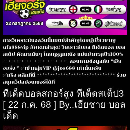
การวิเคราะห์บอลวันนี้แมตช์สำคัญโดยผู้เชี่ยวชาญ
ufa888vip อัพเดทล่าสุด! วิเคราะห์บอล ทีเด็ดบอล บอล
สเต็ป คัดมาเน้นๆ โดยกูรูลูกหนัง แม่นยำทะลุเป้า100%
+++++++++++++++++++++++++ สอบถามข้อมูลกับ “เฮีย
จอร์จ ” ✅เข้ากลุ่มVIP @jos688 เท่านั้นครับ
✅หรือ คลิกที่นี่ ****************************** ร่วม
สนุกเว็ปสปอนเซอร์ได้ที่
ทีเด็ดบอลสกอร์สูง ทีเด็ดสเต็ป3
[ 22 ก.ค. 68 ] By..เฮียชาย บอล
เด็ด