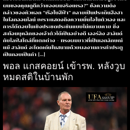
ผมของคุณดูดีกว่าของผมจริงเหรอ?” ข้อความดัง
กล่าวของหัวหอก “เรือใบสีฟ้า” กลายเป็นประเด็นฮือฮา
ในโลกออนไลน์ เพราะแสดงถึงความมั่นใจในตัวเอง และ
การโต้ตอบในเชิงประชดประชันแบบไม่หยาบคาย ซึ่ง
สะท้อนบุคลิกของเจ้าตัวได้เป็นอย่างดี เออร์ลิง ฮาลันด์
กับไลฟ์สไตล์ที่แตกต่าง – ทรงผมยาวที่เป็นเอกลักษณ์
แม้ ฮาลันด์ จะโดดเด่นในสนามด้วยผลงานการทำประตู
เป็นกอบเป็นกำ […]
พอล แกสคอยน์ เข้ารพ. หลังวูบ
หมดสติในบ้านพัก