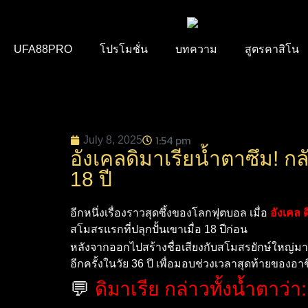
UFA88PRO
โปรโมชั่น
บทความ
สูตรคาสิโน
1:54 pm
July 8, 2025
อังเคลดิมาเรียน้ำตาซึม! 
18 ปี
อีกหนึ่งเรื่องราวสุดซึ้งของโลกฟุตบอล เมื่อ
อังเคล ด
สโมสรแรกที่ปลุกปั้นเขาเมื่อ 18 ปีก่อน
หลังจากออกไปสร้างชื่อเสียงกับสโมสรยักษ์ใหญ่มากม
อีกครั้งในวัย 36 ปี เพื่อมอบช่วงเวลาสุดท้ายของอา
💬
ดิมาเรีย กล่าวทั้งน้ำตาว่า: