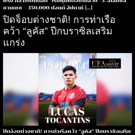
ครั้ง กลายเป็นดีลที่ “เริ่มคุ้มแต่จบไม่สวย” 3. อเล็กซิส
ซานเชซ – 350,000 ปอนด์/สัปดาห์ […]
ปิดจ็อบต่างชาติ! การท่าเรือ
คว้า “ลูคัส” ปีกบราซิลเสริม
แกร่ง
ปิดจ็อบต่างชาติ! การท่าเรือคว้า “ลูคัส” ปีกบราซิลเสริม