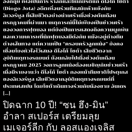
อังกฤษ เพื่อเป็นการ รำลึกและให้เกียรติแก่ ดีโอโก้ โชต้า
(Diogo Jota) อดีตเพื่อนร่วมทีมสมัยค้าแข้งกับ
ลิเวอร์พูล ที่เสียชีวิตอย่างน่าเศร้าเมื่อช่วงต้นเดือน
กรกฎาคมที่ผ่านมา เหตุการณ์นี้ไม่เพียงเป็นข่าวเศร้า
ของวงการฟุตบอล แต่ยังเป็นการแสดงถึงความผูกพัน
และความเคารพที่นักฟุตบอลมีต่อกัน แม้จะอยู่ต่างทีม
ต่างเส้นทาง แต่ความเป็น “ครอบครัวลูกหนัง” ยังคง
เชื่อมโยงหัวใจไว้เสมอ ดีโอโก้ โชต้า เสียชีวิตจาก
อุบัติเหตุทางรถยนต์ ย้อนกลับไปเมื่อช่วงต้นเดือน
กรกฎาคม 2025 วงการลูกหนังต้องเผชิญกับข่าวเศร้า
เมื่อมีรายงานว่า ดีโอโก้ โชต้า กองหน้าทีมชาติโปรตุเกส
ของลิเวอร์พูล เสียชีวิตจากอุบัติเหตุทางรถยนต์ที่
ประเทศสเปน โดยโชต้าเดินทางร่วมกับน้องชาย อันเดร
[…]
ปิดฉาก 10 ปี! “ซน ฮึง-มิน”
อำลา สเปอร์ส เตรียมลุย
เมเจอร์ลีก กับ ลอสแองเจลิส