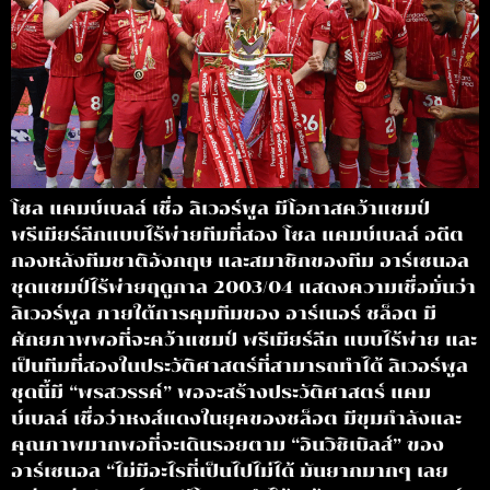
โซล แคมบ์เบลล์ เชื่อ ลิเวอร์พูล มีโอกาสคว้าแชมป์
พรีเมียร์ลีกแบบไร้พ่ายทีมที่สอง โซล แคมบ์เบลล์ อดีต
กองหลังทีมชาติอังกฤษ และสมาชิกของทีม อาร์เซนอล
ชุดแชมป์ไร้พ่ายฤดูกาล 2003/04 แสดงความเชื่อมั่นว่า
ลิเวอร์พูล ภายใต้การคุมทีมของ อาร์เนอร์ ชล็อต มี
ศักยภาพพอที่จะคว้าแชมป์ พรีเมียร์ลีก แบบไร้พ่าย และ
เป็นทีมที่สองในประวัติศาสตร์ที่สามารถทำได้ ลิเวอร์พูล
ชุดนี้มี “พรสวรรค์” พอจะสร้างประวัติศาสตร์ แคม
บ์เบลล์ เชื่อว่าหงส์แดงในยุคของชล็อต มีขุมกำลังและ
คุณภาพมากพอที่จะเดินรอยตาม “อินวิซิเบิลส์” ของ
อาร์เซนอล “ไม่มีอะไรที่เป็นไปไม่ได้ มันยากมากๆ เลย