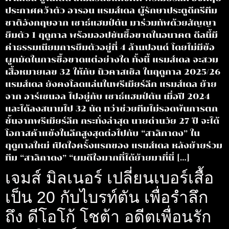
ประกาศคว้าตัว อารอน แรมส์เดล ผู้รักษาประตูดีกรีทีม
ชาติอังกฤษจาก เซาธ์แฮมป์ตัน มาร่วมทัพด้วยสัญญา
ยืมตัว 1 ฤดูกาล พร้อมออปชันซื้อขาดในอนาคต ดีลนี้มี
ค่าธรรมเนียมการยืมตัวอยู่ที่ 4 ล้านปอนด์ โดยไม่มีข้อ
ผูกมัดในการซื้อขาดแต่อย่างใด ทั้งนี้ แรมส์เดล จะสวม
เสื้อหมายเลข 32 ให้กับ นิวคาสเซิล ในฤดูกาล 2025/26
แรมส์เดล ยังคงโลดแล่นในพรีเมียร์ลีก แรมส์เดล ย้าย
จาก อาร์เซนอล ไปอยู่กับ เซาธ์แฮมป์ตัน เมื่อปี 2024
และได้ลงสนามไป 32 นัด ทว่าช่วยทีมไม่รอดพ้นการตก
ชั้นจากพรีเมียร์ลีก กระทั่งล่าสุด นายด่านวัย 27 ปี จะได้
โอกาสค้าแข้งในลีกสูงสุดต่อไปกับ “สาลิกาดง” ใน
ฤดูกาลใหม่ เปิดใจครั้งแรกของ แรมส์เดล หลังย้ายร่วม
ทีม “สาลิกาดง” “ผมดีใจมากที่ได้ย้ายมาที่นี่ […]
เจมส์ มิลเนอร์ เปลี่ยนเบอร์เสื้อ
เป็น 20 กับไบรท์ตัน เพื่อรำลึก
ถึง ดีโอโก้ โชต้า อดีตเพื่อนรัก