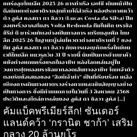
แกร่งลุยไทยลีก 2025/26 การท่าเรือ เอฟซี เดินหน้าปิด
ดีลนักเตะต่างชาติรายสุดท้ายได้สำเร็จ หลังประกาศคว้า
ตัว ลูคัส คอสตา ดา ซิลวา (Lucas Costa da Silva) ปีก
จอมพริ้วจากสโมสร Volta Redonda ทีมในศึก บราซิล
ซีรีย์ บี มาร่วมทัพอย่างเป็นทางการ เตรียมลุยศึก ไทย
ลีก 2025/26 ในฐานะผู้เล่นโควตาต่างชาติรายที่ 7 ของ
ทีม ลูคัส คอสตา ดา ซิลวา กับการผจญภัยครั้งใหม่บน
เวทีไทยลีก แนวรุกวัย 31 ปี รายนี้ นับเป็นการย้ายมาค้า
แข้งต่างแดนครั้งแรกในอาชีพ หลังโลดแล่นอยู่ใน
วงการฟุตบอลบราซิลมาตลอดเส้นทางอาชีพ โดยเจ้าตัว
ตอบรับข้อเสนอของ “สิงห์เจ้าท่า” เป็นที่เรียบร้อย เหลือ
เพียงการเดินทางมาตรวจร่างกายและเซ็นสัญญาอย่าง
เป็นทางการ ซึ่งมีกำหนดภายในวันที่ 3 สิงหาคม 2568
ประวัติและสไตล์การเล่นของ ลูคัส ดา ซิลวา ลูคัส […]
คัมแบ็คพรีเมียร์ลีก! ซันเดอร์
แลนด์คว้า ‘กรานิต ชาก้า’ เสริม
กลาง 20 ล้านยูโร