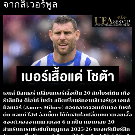
จากลิเวอร์พูล
เจมส์ มิลเนอร์ เปลี่ยนเบอร์เสื้อเป็น 20 กับไบรท์ตัน เพื่อ
รำลึกถึง ดีโอโก้ โชต้า อดีตเพื่อนรักจากลิเวอร์พูล เจมส์
มิลเนอร์ (James Milner) กองกลางจอมเก๋าของ ไบรท์
ตัน แอนด์ โฮฟ อัลเบี้ยน ได้ตัดสินใจเปลี่ยนหมายเลขเสื้อ
ของตัวเองจากหมายเลข 6 มาเป็น หมายเลข 20
สำหรับการแข่งขันในฤดูกาล 2025/26 ของพรีเมียร์ลีก