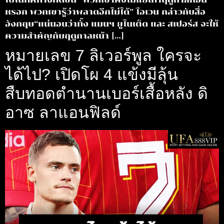
หรอก พวกเขารู้ว่าพลาดอีกไม่ได้” โอเวน กล่าวกับสื่อ
อังกฤษ“แน่นอนว่าทั้ง แมนฯ ยูไนเต็ด และ สเปอร์ส จะให้
ความสำคัญกับฤดูกาลหน้า […]
หมายเลข 7 ลิเวอร์พูล ใครจะ
ได้ไป? เปิดโผ 4 แข้งมีลุ้น
สืบทอดตำนานเบอร์เสื้อหลัง ดิ
อาซ ลาแอนฟิลด์