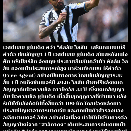
เวสต์แฮม ยูไนเต็ด คว้า “คัลลัม วิลสัน” เสริมคมแบบไร้
ค่าตัว เซ็นสัญญา 1 ปี เวสต์แฮม ยูไนเต็ด สโมสรดังแห่ง
ศึก พรีเมียร์ลีก อังกฤษ ประกาศยืนยันคว้าตัว คัลลัม วิล
สัน กองหน้าประสบการณ์สูง มาร่วมทัพแบบ ไร้ค่าตัว
(Free Agent) อย่างเป็นทางการ โดยเซ็นสัญญาระยะ
สั้น 1 ปี จนถึงซัมเมอร์ปี 2026 วิลสัน ย้ายฟรีหลังหมด
สัญญากับนิวคาสเซิล ดาวยิงวัย 33 ปี เพิ่งหมดสัญญา
กับ นิวคาสเซิล ยูไนเต็ด เมื่อสิ้นสุดฤดูกาลที่ผ่านมา หลัง
รับใช้ต้นสังกัดไปทั้งสิ้นกว่า 100 นัด โดยช่วงหลังเขา
ประสบปัญหาอาการบาดเจ็บ และตกเป็นตัวสำรองของ
อเล็กซานเดอร์ อิซัค อย่างต่อเนื่อง ทำให้ไม่ได้รับการต่อ
สัญญาใหม่จาก “สาลิกาดง” เติมประสบการณ์แดนหน้า