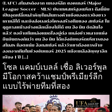
(LAFC) สโมสรดังจาก เมเจอร์ลีก ซอคเกอร์ (Major
League Soccer – MLS) ประเทศสหรัฐอเมริกา ดีลนี้นับ
เป็นจุดเปลี่ยนสำคัญในเส้นทางค้าแข้งของดาวยิงชาว
เกาหลีใต้ และยังส่งผลต่อโครงสร้างทีมของ สเปอร์ส ใน
ฤดูกาลหน้าอย่างหลีกเลี่ยงไม่ได้ ซน ฮึง-มิน ตัดสินใจ
แล้ว! ขอย้ายทีมหลังหมดใจอยู่ต่อ แหล่งข่าวหลายแห่ง
ยืนยันตรงกันว่า ซน ฮึง-มิน ได้แจ้งกับบอร์ดบริหารของ
สโมสร ท็อตแน่ม ฮ็อทสเปอร์ แล้วว่าเขาต้องการย้าย
ออกจากทีมในช่วงซัมเมอร์ 2025 แม้จะเหลือสัญญาอีก
เพียง 1 ปี […]
โซล แคมบ์เบลล์ เชื่อ ลิเวอร์พูล
มีโอกาสคว้าแชมป์พรีเมียร์ลีก
แบบไร้พ่ายทีมที่สอง