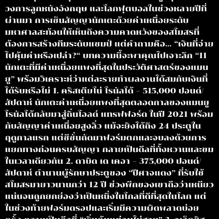
วงการลูกหนังอังกฤษ และโลกฟุตบอลในช่วงหลายปีที่
ผ่านมา การเซ็นสัญญานักเตะด้วยค่าเหนื่อยระดับ
มหาศาลสะท้อนให้เห็นถึงความคาดหวังของสโมสรที่
ต้องการสร้างทีมระดับแชมป์ แต่คำถามคือ… “เงินที่จ่าย
ไปคุ้มค่าหรือเปล่า?“ บทความนี้จะพาคุณไปเจาะลึก “11
นักเตะที่มีค่าเหนื่อยแพงที่สุดในประวัติศาสตร์ของแมน
ยู” พร้อมวิเคราะห์ว่าแต่ละรายทำผลงานได้สมกับเงินที่
ได้รับหรือไม่ 1. คริสเตียโน่ โรนัลโด้ – 515,000 ปอนด์/
สัปดาห์ นักเตะค่าเหนื่อยแพงที่สุดตลอดกาลของแมนยู
โรนัลโด้กลับมาสู่ถิ่นโอลด์ แทรฟฟอร์ด ในปี 2021 พร้อม
กับสัญญาค่าเหนื่อยสูงลิ่ว แม้จะยิงได้ถึง 24 ประตูใน
ฤดูกาลแรก แต่ซีซั่นถัดมาฟอร์มตกและจบลงด้วยการ
แยกทางก่อนครบสัญญา กลายเป็นดีลที่ทั้งหวานและขม
ในเวลาเดียวกัน 2. ดาบิด เด เคอา – 375,000 ปอนด์/
สัปดาห์ ตำนานผู้รักษาประตูของ “ปีศาจแดง” ที่รับใช้
สโมสรมายาวนานกว่า 12 ปี ช่วงพีกของเขาถือว่าเหนียว
แน่นจนถูกยกย่องว่าเป็นหนึ่งในโกลที่ดีที่สุดในโลก แต่
ในช่วงท้ายฟอร์มดรอปและเริ่มมีความผิดพลาดบ่อย