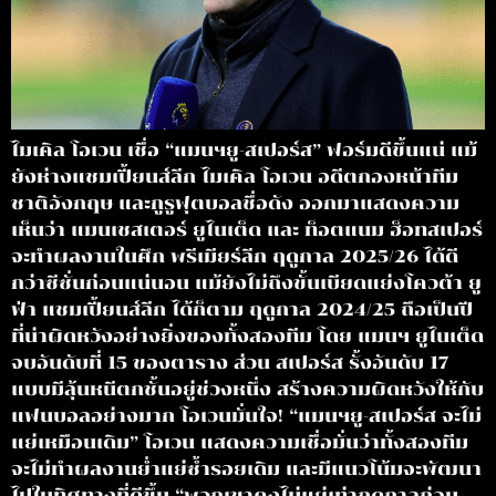
ไมเคิล โอเวน เชื่อ “แมนฯยู-สเปอร์ส” ฟอร์มดีขึ้นแน่ แม้
ยังห่างแชมเปี้ยนส์ลีก ไมเคิล โอเวน อดีตกองหน้าทีม
ชาติอังกฤษ และกูรูฟุตบอลชื่อดัง ออกมาแสดงความ
เห็นว่า แมนเชสเตอร์ ยูไนเต็ด และ ท็อตแนม ฮ็อทสเปอร์
จะทำผลงานในศึก พรีเมียร์ลีก ฤดูกาล 2025/26 ได้ดี
กว่าซีซั่นก่อนแน่นอน แม้ยังไม่ถึงขั้นเบียดแย่งโควต้า ยู
ฟ่า แชมเปี้ยนส์ลีก ได้ก็ตาม ฤดูกาล 2024/25 ถือเป็นปี
ที่น่าผิดหวังอย่างยิ่งของทั้งสองทีม โดย แมนฯ ยูไนเต็ด
จบอันดับที่ 15 ของตาราง ส่วน สเปอร์ส รั้งอันดับ 17
แบบมีลุ้นหนีตกชั้นอยู่ช่วงหนึ่ง สร้างความผิดหวังให้กับ
แฟนบอลอย่างมาก โอเวนมั่นใจ! “แมนฯยู-สเปอร์ส จะไม่
แย่เหมือนเดิม” โอเวน แสดงความเชื่อมั่นว่าทั้งสองทีม
จะไม่ทำผลงานย่ำแย่ซ้ำรอยเดิม และมีแนวโน้มจะพัฒนา
ไปในทิศทางที่ดีขึ้น “พวกเขาคงไม่แย่เท่าฤดูกาลก่อน