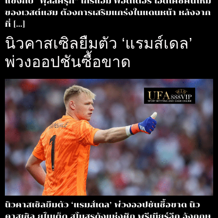
แข่งกับ “ฟุลล์ครุก” เกรแฮม พ็อตเตอร์ เฮดโค้ชคนใหม่
ของเวสต์แฮม ต้องการเสริมแกร่งในแดนหน้า หลังจาก
ที่ […]
นิวคาสเซิลยืมตัว ‘แรมส์เดล’
พ่วงออปชันซื้อขาด
นิวคาสเซิลยืมตัว ‘แรมส์เดล’ พ่วงออปชันซื้อขาด นิว
คาสเซิล ยูไนเต็ด สโมสรดังแห่งศึก พรีเมียร์ลีก อังกฤษ