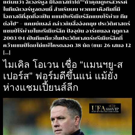
แต่ผมว่า ลิเวอร์พูล มีโอกาสทำได้”“ถ้าคุณดูพรสวรรค์
ในทีมลิเวอร์พูลตอนนี้ สำหรับผม พวกเขาคือทีมที่มี
โอกาสดีที่สุดที่จะเป็น แชมป์พรีเมียร์ลีกแบบไร้พ่าย ทีม
ต่อไป” – แคมบ์เบลล์ กล่าวกับสื่ออังกฤษ ประวัติศาสตร์
แชมป์ไร้พ่ายในพรีเมียร์ลีก ปัจจุบัน อาร์เซนอล ฤดูกาล
2003/04 เป็นทีมเดียวในประวัติศาสตร์พรีเมียร์ลีกที่
คว้าแชมป์โดยไม่แพ้ใครตลอด 38 นัด (ชนะ 26 เสมอ 12
[…]
ไมเคิล โอเวน เชื่อ “แมนฯยู-ส
เปอร์ส” ฟอร์มดีขึ้นแน่ แม้ยัง
ห่างแชมเปี้ยนส์ลีก