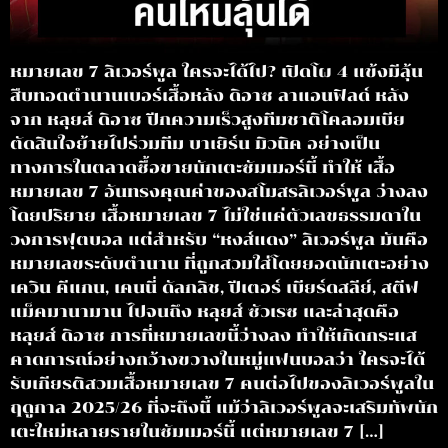
หมายเลข 7 ลิเวอร์พูล ใครจะได้ไป? เปิดโผ 4 แข้งมีลุ้น
สืบทอดตำนานเบอร์เสื้อหลัง ดิอาซ ลาแอนฟิลด์ หลัง
จาก หลุยส์ ดิอาซ ปีกความเร็วสูงทีมชาติโคลอมเบีย
ตัดสินใจย้ายไปร่วมทีม บาเยิร์น มิวนิค อย่างเป็น
ทางการในตลาดซื้อขายนักเตะซัมเมอร์นี้ ทำให้ เสื้อ
หมายเลข 7 อันทรงคุณค่าของสโมสรลิเวอร์พูล ว่างลง
โดยปริยาย เสื้อหมายเลข 7 ไม่ใช่แค่ตัวเลขธรรมดาใน
วงการฟุตบอล แต่สำหรับ “หงส์แดง” ลิเวอร์พูล มันคือ
หมายเลขระดับตำนาน ที่ถูกสวมใส่โดยยอดนักเตะอย่าง
เควิน คีแกน, เคนนี่ ดัลกลิช, ปีเตอร์ เบียร์ดสลีย์, สตีฟ
แม็คมานามาน ไปจนถึง หลุยส์ ซัวเรซ และล่าสุดคือ
หลุยส์ ดิอาซ การที่หมายเลขนี้ว่างลง ทำให้เกิดกระแส
คาดการณ์อย่างกว้างขวางในหมู่แฟนบอลว่า ใครจะได้
รับเกียรติสวมเสื้อหมายเลข 7 คนต่อไปของลิเวอร์พูลใน
ฤดูกาล 2025/26 ที่จะถึงนี้ แม้ว่าลิเวอร์พูลจะเสริมทัพนัก
เตะใหม่หลายรายในซัมเมอร์นี้ แต่หมายเลข 7 […]