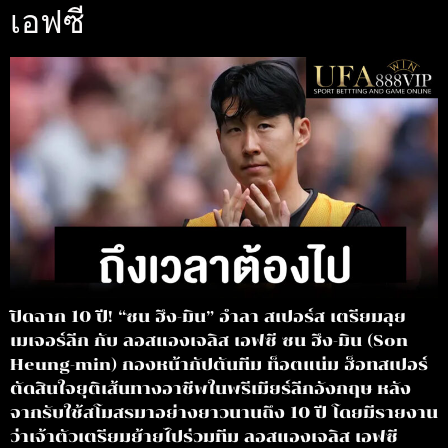
เอฟซี
ปิดฉาก 10 ปี! “ซน ฮึง-มิน” อำลา สเปอร์ส เตรียมลุย
เมเจอร์ลีก กับ ลอสแองเจลิส เอฟซี ซน ฮึง-มิน (Son
Heung-min) กองหน้ากัปตันทีม ท็อตแน่ม ฮ็อทสเปอร์
ตัดสินใจยุติเส้นทางอาชีพในพรีเมียร์ลีกอังกฤษ หลัง
จากรับใช้สโมสรมาอย่างยาวนานถึง 10 ปี โดยมีรายงาน
ว่าเจ้าตัวเตรียมย้ายไปร่วมทีม ลอสแองเจลิส เอฟซี