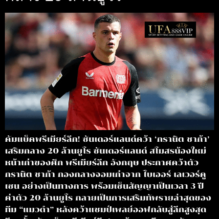
คัมแบ็คพรีเมียร์ลีก! ซันเดอร์แลนด์คว้า ‘กรานิต ชาก้า’
เสริมกลาง 20 ล้านยูโร ซันเดอร์แลนด์ สโมสรน้องใหม่
หน้าเก่าของศึก พรีเมียร์ลีก อังกฤษ ประกาศคว้าตัว
กรานิต ชาก้า กองกลางจอมเก๋าจาก ไบเออร์ เลเวอร์คู
เซน อย่างเป็นทางการ พร้อมเซ็นสัญญาเป็นเวลา 3 ปี
ค่าตัว 20 ล้านยูโร กลายเป็นการเสริมทัพรายล่าสุดของ
ทีม “แมวดำ” หลังคว้าแชมป์เพลย์ออฟกลับสู่ลีกสูงสุด