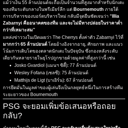
แม้ว่าเงิน 55 ล้านปอนด์จะถือเป็นจำนวนที่สูงมากสำหรับนักเตะ
ของทีมระดับกลางในพรีเมียร์ลีก แต่
Bournemouth
ภายใต้
การบริหารของบอร์ดบริหารใหม่ กลับมีจุดยืนชัดเจนว่า
“Illia
Zabarnyi คืออนาคตของทีม และจะไม่มีทางปล่อยในราคาต่ำ
กว่าที่เหมาะสม”
แหล่งข่าววงในเปิดเผยว่า The Cherrys ตั้งค่าตัว Zabarnyi ไว้ที่
มากกว่า 65 ล้านปอนด์
โดยอ้างอิงจากอายุ, ศักยภาพ และแนว
โน้มการเติบโตของตลาดนักเตะในปัจจุบัน ซึ่งกองหลังระดับ
เดียวกันหลายรายในยุโรปถูกขายด้วยมูลค่าที่สูงกว่านี้ เช่น
Josko Gvardiol (แมนฯ ซิตี้): 77 ล้านปอนด์
Wesley Fofana (เชลซี): 75 ล้านปอนด์
Matthijs de Ligt (บาเยิร์น): 67 ล้านปอนด์
การยึดมั่นในมูลค่าของผู้เล่นจึงเป็นกลยุทธ์หนึ่งในการสร้างทีม
ระยะยาวของ Bournemouth
PSG จะยอมเพิ่มข้อเสนอหรือถอย
กลับ?