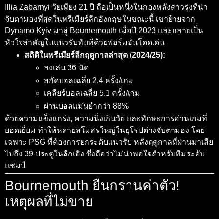
Illia Zabarnyi วัยเพียง 21 ปี ถือเป็นหนึ่งในกองหลังดาวรุ่งที่น่า
จับตามองที่สุดในพรีเมียร์ลีกอังกฤษในขณะนี้ เขาย้ายจาก
Dynamo Kyiv มาสู่ Bournemouth เมื่อปี 2023 และกลายเป็น
หัวใจสำคัญในแนวรับทันทีด้วยฟอร์มอันโดดเด่น
สถิติในพรีเมียร์ลีกฤดูกาลล่าสุด (2024/25):
ลงเล่น 36 นัด
สกัดบอลเฉลี่ย 2.4 ครั้ง/เกม
เคลียร์บอลเฉลี่ย 5.1 ครั้ง/เกม
ผ่านบอลแม่นยำกว่า 88%
ด้วยความแข็งแกร่ง, ความนิ่งเกินวัย และทักษะการอ่านเกมที่
ยอดเยี่ยม ทำให้หลายสโมสรใหญ่ในยุโรปต่างจับตามอง โดย
เฉพาะ PSG ที่ต้องการยกระดับแนวรับ หลังฤดูกาลที่ผ่านมาเสีย
ไปถึง 39 ประตูในลีกเอิง ซึ่งถือว่าไม่น่าพอใจสำหรับทีมระดับ
แชมป์
Bournemouth ยืนกรานค่าตัว!
เหตุผลที่ไม่ขาย