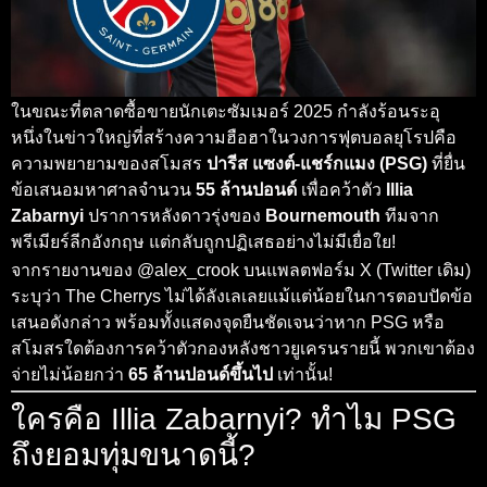
ในขณะที่ตลาดซื้อขายนักเตะซัมเมอร์ 2025 กำลังร้อนระอุ
หนึ่งในข่าวใหญ่ที่สร้างความฮือฮาในวงการฟุตบอลยุโรปคือ
ความพยายามของสโมสร
ปารีส แซงต์-แชร์กแมง (PSG)
ที่ยื่น
ข้อเสนอมหาศาลจำนวน
55 ล้านปอนด์
เพื่อคว้าตัว
Illia
Zabarnyi
ปราการหลังดาวรุ่งของ
Bournemouth
ทีมจาก
พรีเมียร์ลีกอังกฤษ แต่กลับถูกปฏิเสธอย่างไม่มีเยื่อใย!
จากรายงานของ @alex_crook บนแพลตฟอร์ม X (Twitter เดิม)
ระบุว่า The Cherrys ไม่ได้ลังเลเลยแม้แต่น้อยในการตอบปัดข้อ
เสนอดังกล่าว พร้อมทั้งแสดงจุดยืนชัดเจนว่าหาก PSG หรือ
สโมสรใดต้องการคว้าตัวกองหลังชาวยูเครนรายนี้ พวกเขาต้อง
จ่ายไม่น้อยกว่า
65 ล้านปอนด์ขึ้นไป
เท่านั้น!
ใครคือ Illia Zabarnyi? ทำไม PSG
ถึงยอมทุ่มขนาดนี้?