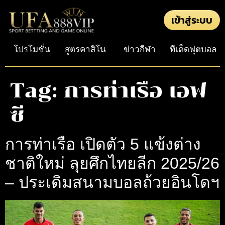
เข้าสู่ระบบ
โปรโมชั่น
สูตรคาสิโน
ข่าวกีฬา
ทีเด็ดฟุตบอล
Tag:
การท่าเรือ เอฟ
ซี
การท่าเรือ เปิดตัว 5 แข้งต่าง
ชาติใหม่ ลุยศึกไทยลีก 2025/26
– ประเดิมสนามบอลถ้วยอินโดฯ