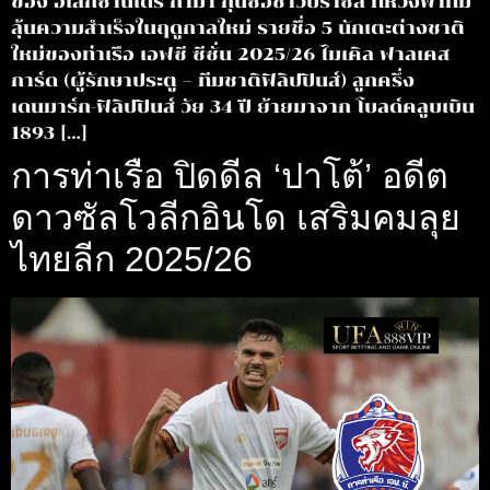
ของ อเล็กซานเดร กามา กุนซือชาวบราซิล ที่หวังพาทีม
ลุ้นความสำเร็จในฤดูกาลใหม่ รายชื่อ 5 นักเตะต่างชาติ
ใหม่ของท่าเรือ เอฟซี ซีซั่น 2025/26 ไมเคิล ฟาลเคส
การ์ด (ผู้รักษาประตู – ทีมชาติฟิลิปปินส์) ลูกครึ่ง
เดนมาร์ก-ฟิลิปปินส์ วัย 34 ปี ย้ายมาจาก โบลด์คลูบเบิน
1893 […]
การท่าเรือ ปิดดีล ‘ปาโต้’ อดีต
ดาวซัลโวลีกอินโด เสริมคมลุย
ไทยลีก 2025/26