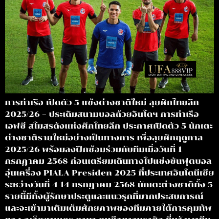
การท่าเรือ เปิดตัว 5 แข้งต่างชาติใหม่ ลุยศึกไทยลีก
2025/26 – ประเดิมสนามบอลถ้วยอินโดฯ การท่าเรือ
เอฟซี สโมสรดังแห่งศึกไทยลีก ประกาศเปิดตัว 5 นักเตะ
ต่างชาติรายใหม่อย่างเป็นทางการ เพื่อลุยศึกฤดูกาล
2025/26 พร้อมลงฝึกซ้อมร่วมกับทีมเมื่อวันที่ 1
กรกฎาคม 2568 ก่อนเตรียมเดินทางไปแข่งขันฟุตบอล
อุ่นเครื่อง PIALA Presiden 2025 ที่ประเทศอินโดนีเซีย
ระหว่างวันที่ 4-14 กรกฎาคม 2568 นักเตะต่างชาติทั้ง 5
รายนี้มีทั้งผู้รักษาประตูและแนวรุกที่มากประสบการณ์
และจะเข้ามาเติมเต็มศักยภาพของทีมภายใต้การคุมทัพ