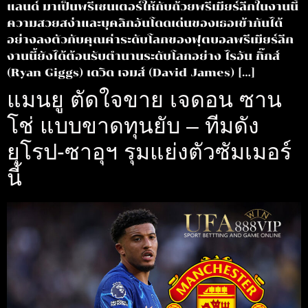
แลนด์ มาเป็นพรีเซนเตอร์ให้กับถ้วยพรีเมียร์ลีกในงานนี้
ความสวยสง่าและบุคลิกอันโดดเด่นของเธอเข้ากันได้
อย่างลงตัวกับคุณค่าระดับโลกของฟุตบอลพรีเมียร์ลีก
งานนี้ยังได้ต้อนรับตำนานระดับโลกอย่าง ไรอัน กิ๊กส์
(Ryan Giggs) เดวิด เจมส์ (David James) […]
แมนยู ตัดใจขาย เจดอน ซาน
โช่ แบบขาดทุนยับ – ทีมดัง
ยุโรป-ซาอุฯ รุมแย่งตัวซัมเมอร์
นี้