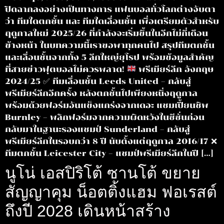
ปิดฉากลงอย่างเป็นทางการ แฟนบอลทั่วโลกต่างจับตา
ว่า ทีมใดตกชั้น และ ทีมใดเลื่อนชั้น เพื่อเตรียมตัวสำหรับ
ฤดูกาลใหม่ 2025/26 ที่กำลังจะเริ่มขึ้นในอีกไม่กี่เดือน
ข้างหน้า ในบทความนี้เราขอพาทุกคนไป สรุปทีมตกชั้น
และเลื่อนชั้นจากทั้ง 5 ลีกใหญ่ยุโรป พร้อมข้อมูลสำคัญ
ที่สายข่าวฟุตบอลไม่ควรพลาด!
พรีเมียร์ลีก อังกฤษ
2024/25
✅
ทีมเลื่อนชั้น Leeds United – กลับสู่
พรีเมียร์ลีกอีกครั้ง หลังตกชั้นไปเพียงหนึ่งฤดูกาล
พร้อมด้วยฟอร์มอันแข็งแกร่งจากเดอะ แชมเปี้ยนชิพ
Burnley – พลิกฟอร์มจากความผิดหวังในซีซั่นก่อน
กลับมาในฐานะรองแชมป์ Sunderland – กลับสู่
พรีเมียร์ลีกในรอบกว่า 8 ปี นับตั้งแต่ฤดูกาล 2016/17
❌
ทีมตกชั้น Leicester City – แชมป์พรีเมียร์ลีกในปี […]
นูโน่ เอสปิริโต้ ซานโต้ ขยาย
สัญญาคุม น็อตติ้งแฮม ฟอเรสต์
ถึงปี 2028 เดินหน้าสร้าง