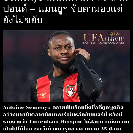
ปอนด์ – แมนยูฯ จับตามองแต่
ยังไม่ขยับ
Antoine Semenyo กลายเป็นอีกหนึ่งชื่อที่ถูกพูดถึง
อย่างมากในตลาดนักเตะพรีเมียร์ลีกซัมเมอร์นี้ หลังมี
รายงานว่า Tottenham Hotspur ได้สอบถามถึงความ
เป็นไปได้ในการคว้าตัวแนวรุกชาวกานาวัย 25 ปีจาก