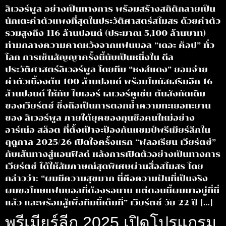
ลิเวอร์พูล อย่างเป็นทางการ พร้อมสร้างสถิติกลายเป็น
นักเตะค่าตัวแพงที่สุดในประวัติศาสตร์สโมสร ด้วยค่าตัว
รวมสูงถึง 116 ล้านปอนด์ (ประมาณ 5,100 ล้านบาท)
ท่ามกลางความคาดหวังจากแฟนบอล “เดอะ ค็อป” ทั่ว
โลก การเซ็นสัญญาครั้งนี้นับเป็นหนึ่งใน ดีล
ประวัติศาสตร์ลิเวอร์พูล โดยทีม “หงส์แดง” ยอมจ่าย
ค่าตัวเบื้องต้น 100 ล้านปอนด์ พร้อมโบนัสเสริมอีก 16
ล้านปอนด์ ให้กับ ไบเออร์ เลเวอร์คูเซ่น ต้นสังกัดเดิม
ของเวียร์ตซ์ ซึ่งถือเป็นการตอกย้ำความทะเยอทะยาน
ของ ลิเวอร์พูล ภายใต้ยุคของกุนซือคนใหม่อย่าง
อาร์เน่อ สล็อต ที่ตั้งเป้าจะป้องกันแชมป์พรีเมียร์ลีกใน
ฤดูกาล 2025/26 เปิดใจครั้งแรก “ฟลอเรียน เวียร์ตซ์”
กับเส้นทางสู่แอนฟิลด์ หลังการเปิดตัวอย่างเป็นทางการ
เวียร์ตซ์ ได้ให้สัมภาษณ์สุดพิเศษผ่านสื่อสโมสร โดย
กล่าวว่า: “ผมมีความสุขมาก นี่คือความฝันที่เป็นจริง
ผมขอโทษแฟนบอลที่ต้องรอนาน แต่ตอนนี้ผมมาอยู่ที่นี่
แล้ว และพร้อมสู้เพื่อทีมนี้เต็มที่” เวียร์ตซ์ วัย 22 ปี […]
พรีเมียร์ลีก 2025 เปิดโปรแกรม