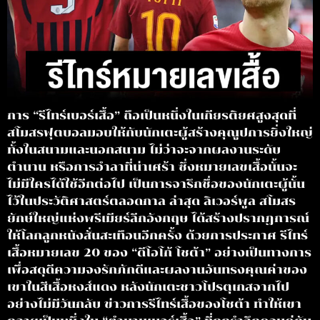
การ “รีไทร์เบอร์เสื้อ” ถือเป็นหนึ่งในเกียรติยศสูงสุดที่
สโมสรฟุตบอลมอบให้กับนักเตะผู้สร้างคุณูปการยิ่งใหญ่
ทั้งในสนามและนอกสนาม ไม่ว่าจะจากผลงานระดับ
ตำนาน หรือการอำลาที่น่าเศร้า ซึ่งหมายเลขเสื้อนั้นจะ
ไม่มีใครได้ใช้อีกต่อไป เป็นการจารึกชื่อของนักเตะผู้นั้น
ไว้ในประวัติศาสตร์ตลอดกาล ล่าสุด ลิเวอร์พูล สโมสร
ยักษ์ใหญ่แห่งพรีเมียร์ลีกอังกฤษ ได้สร้างปรากฏการณ์
ให้โลกลูกหนังสั่นสะเทือนอีกครั้ง ด้วยการประกาศ รีไทร์
เสื้อหมายเลข 20 ของ “ดีโอโก้ โชต้า” อย่างเป็นทางการ
เพื่อสดุดีความจงรักภักดีและผลงานอันทรงคุณค่าของ
เขาในสีเสื้อหงส์แดง หลังนักเตะชาวโปรตุเกสจากไป
อย่างไม่มีวันกลับ ข่าวการรีไทร์เสื้อของโชต้า ทำให้เขา