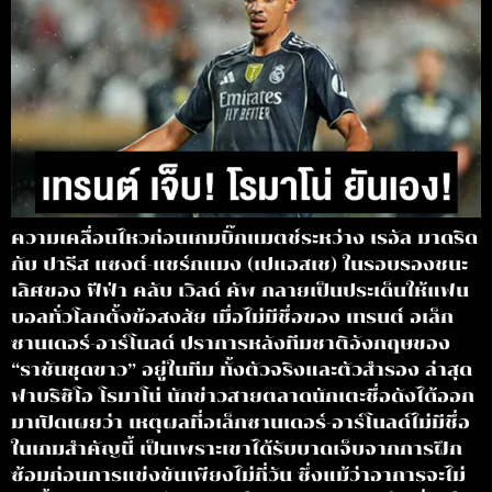
ความเคลื่อนไหวก่อนเกมบิ๊กแมตช์ระหว่าง เรอัล มาดริด
กับ ปารีส แซงต์-แชร์กแมง (เปแอสเช) ในรอบรองชนะ
เลิศของ ฟีฟ่า คลับ เวิลด์ คัพ กลายเป็นประเด็นให้แฟน
บอลทั่วโลกตั้งข้อสงสัย เมื่อไม่มีชื่อของ เทรนต์ อเล็ก
ซานเดอร์-อาร์โนลด์ ปราการหลังทีมชาติอังกฤษของ
“ราชันชุดขาว” อยู่ในทีม ทั้งตัวจริงและตัวสำรอง ล่าสุด
ฟาบริซิโอ โรมาโน่ นักข่าวสายตลาดนักเตะชื่อดังได้ออก
มาเปิดเผยว่า เหตุผลที่อเล็กซานเดอร์-อาร์โนลด์ไม่มีชื่อ
ในเกมสำคัญนี้ เป็นเพราะเขาได้รับบาดเจ็บจากการฝึก
ซ้อมก่อนการแข่งขันเพียงไม่กี่วัน ซึ่งแม้ว่าอาการจะไม่