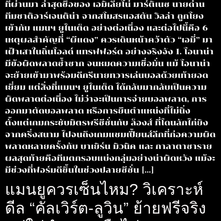
ที่ผ่านมา ล่าสุดชื่อของ เอมิเลียโน่ มาร์ติเนซ นายด่าน
ทีมชาติอาร์เจนติน่า จากสโมสรแอสตัน วิลล่า ถูกโยง
เข้ากับ แมนฯ ยูไนเต็ด อย่างต่อเนื่อง และต่อไปนี้คือ 6
เหตุผลสำคัญที่ “ผีแดง” ควรเดินหน้าคว้าตัว “เอมี่” มา
เฝ้าเสาในถิ่นโอลด์ แทรฟฟอร์ด อย่างจริงจัง 1. โอนาน่า
มีข้อผิดพลาดซ้ำซาก จนหมดความเชื่อมั่น แม้ โอนาน่า
จะย้ายเข้ามาพร้อมดีกรีนายทวารเล่นบอลด้วยเท้ายอด
เยี่ยม แต่สิ่งที่แมนฯ ยูไนเต็ด ได้กลับมากลับเป็นความ
ผิดพลาดต่อเนื่อง ไม่ว่าจะเป็นการจ่ายบอลพลาด, การ
ออกมาตัดบอลพลาด หรือการยืนตำแหน่งที่ไม่นิ่ง
ตั้งแต่เกมกระชับมิตรพรีซีซั่นกับ ล็องส์ ที่โดนลักไก่ยิง
จากครึ่งสนาม ไปจนถึงเกมแชมเปี้ยนส์ลีกที่ก่อความผิด
พลาดหลายครั้งกับ บาเยิร์น มิวนิค และ กาลาตาซาราย
ผลสุดท้ายคือทีมตกรอบแบ่งกลุ่มอย่างน่าผิดหวัง แม้จะ
มีช่วงที่ฟอร์มดีขึ้นในช่วงปลายซีซั่น […]
แมนยูควรเซ็นไหม? วิเคราะห์
ดีล “คัลเวิร์ต-ลูวิน” ย้ายฟรีจริง