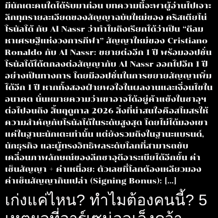
มีนักเตะคนใดได้รับมาก่อน บทความนี้จะพาผู้อ่านไปเจาะ
ลึกทุกรายละเอียดของสัญญาฉบับใหม่ของ คริสเตียโน่
โรนัลโด้ กับ Al Nassr ว่าทำไมถึงเรียกได้ว่าเป็น “ดีลม
หาเศรษฐีแห่งวงการกีฬา” สัญญาใหม่ของ Cristiano
Ronaldo กับ Al Nassr: ขยายต่ออีก 1 ปี พร้อมออปชั่น
โรนัลโด้ได้ตกลงต่อสัญญากับ Al Nassr ออกไปอีก 1 ปี
อย่างเป็นทางการ โดยมีออปชั่นในการขยายสัญญาเพิ่ม
ได้อีก 1 ปี หากทั้งสองฝ่ายพอใจในผลงานและเงื่อนไขใน
อนาคต นั่นหมายความว่าเขาอาจได้อยู่ค้าแข้งในซาอุฯ
ต่อไปจนถึง สิ้นฤดูกาล 2026 สิ่งที่น่าสนใจคือสโมสรให้
ความสำคัญกับโรนัลโด้ในระดับสูงสุด โดยไม่ได้มองเขา
แค่ในฐานะนักเตะเท่านั้น แต่ยังรวมถึงในฐานะแบรนด์,
นักธุรกิจ และผู้ทรงอิทธิพลระดับโลกที่สามารถขับ
เคลื่อนภาพลักษณ์ของลีกซาอุดีอาระเบียได้อีกขั้น ค่า
เซ็นสัญญา + ค่าเหนื่อย: ตัวเลขที่โลกต้องเหลียวมอง
ค่าเซ็นสัญญากินเปล่า (Signing Bonus): […]
เก่งแค่ไหน? ทำไมต้องคนนี้? 5