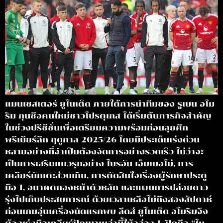
แมนเชสเตอร์ ยูไนเต็ด ภายใต้การนำทีมของ รูเบน อโม
ริม กุนซือคนใหม่ชาวโปรตุเกส ได้เริ่มต้นภารกิจสำคัญ
ในช่วงปรีซีซั่นเพื่อเตรียมความพร้อมก่อนลุยศึก
พรีเมียร์ลีก ฤดูกาล 2025/26 โดยมีประเด็นเร่งด่วน
หลายอย่างที่จำเป็นต้องจัดการอย่างรวดเร็ว ไม่ว่าจะ
เป็นการเสริมแนวรุกอย่าง ไบรอัน เอ็มเบอโม่, การ
เคลียร์นักเตะส่วนเกิน, การตัดสินใจเรื่องผู้รักษาประตู
มือ 1, อนาคตกองหน้าตัวหลัก และแผนการปล่อยดาว
รุ่งไปเก็บประสบการณ์ ด้วยเวลาเหลือไม่ถึงสองสัปดาห์
ก่อนเกมอุ่นเครื่องนัดแรกพบ ลีดส์ ยูไนเต็ด อโมริมจึง