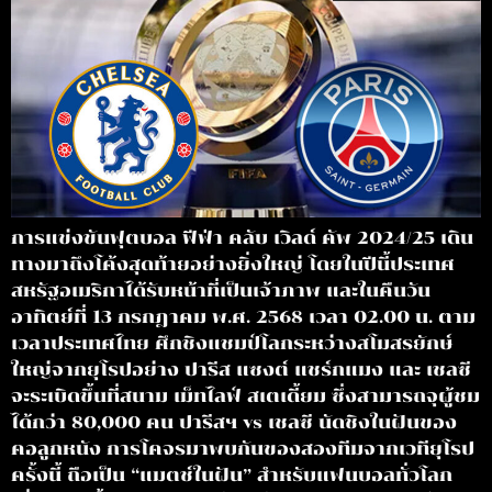
การแข่งขันฟุตบอล ฟีฟ่า คลับ เวิลด์ คัพ 2024/25 เดิน
ทางมาถึงโค้งสุดท้ายอย่างยิ่งใหญ่ โดยในปีนี้ประเทศ
สหรัฐอเมริกาได้รับหน้าที่เป็นเจ้าภาพ และในคืนวัน
อาทิตย์ที่ 13 กรกฎาคม พ.ศ. 2568 เวลา 02.00 น. ตาม
เวลาประเทศไทย ศึกชิงแชมป์โลกระหว่างสโมสรยักษ์
ใหญ่จากยุโรปอย่าง ปารีส แซงต์ แชร์กแมง และ เชลซี
จะระเบิดขึ้นที่สนาม เม็ทไลฟ์ สเตเดี้ยม ซึ่งสามารถจุผู้ชม
ได้กว่า 80,000 คน ปารีสฯ vs เชลซี นัดชิงในฝันของ
คอลูกหนัง การโคจรมาพบกันของสองทีมจากเวทียุโรป
ครั้งนี้ ถือเป็น “แมตช์ในฝัน” สำหรับแฟนบอลทั่วโลก