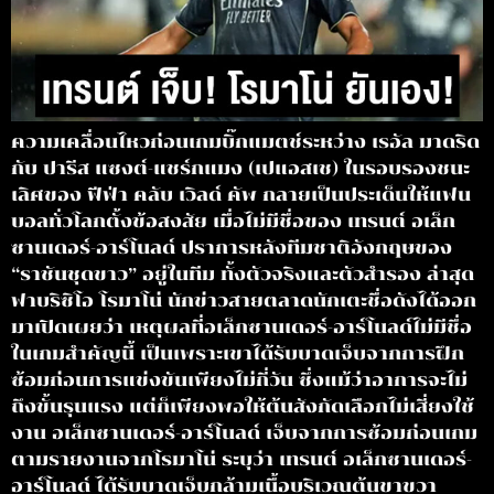
ความเคลื่อนไหวก่อนเกมบิ๊กแมตช์ระหว่าง เรอัล มาดริด
กับ ปารีส แซงต์-แชร์กแมง (เปแอสเช) ในรอบรองชนะ
เลิศของ ฟีฟ่า คลับ เวิลด์ คัพ กลายเป็นประเด็นให้แฟน
บอลทั่วโลกตั้งข้อสงสัย เมื่อไม่มีชื่อของ เทรนต์ อเล็ก
ซานเดอร์-อาร์โนลด์ ปราการหลังทีมชาติอังกฤษของ
“ราชันชุดขาว” อยู่ในทีม ทั้งตัวจริงและตัวสำรอง ล่าสุด
ฟาบริซิโอ โรมาโน่ นักข่าวสายตลาดนักเตะชื่อดังได้ออก
มาเปิดเผยว่า เหตุผลที่อเล็กซานเดอร์-อาร์โนลด์ไม่มีชื่อ
ในเกมสำคัญนี้ เป็นเพราะเขาได้รับบาดเจ็บจากการฝึก
ซ้อมก่อนการแข่งขันเพียงไม่กี่วัน ซึ่งแม้ว่าอาการจะไม่
ถึงขั้นรุนแรง แต่ก็เพียงพอให้ต้นสังกัดเลือกไม่เสี่ยงใช้
งาน อเล็กซานเดอร์-อาร์โนลด์ เจ็บจากการซ้อมก่อนเกม
ตามรายงานจากโรมาโน่ ระบุว่า เทรนต์ อเล็กซานเดอร์-
อาร์โนลด์ ได้รับบาดเจ็บกล้ามเนื้อบริเวณต้นขาขวา