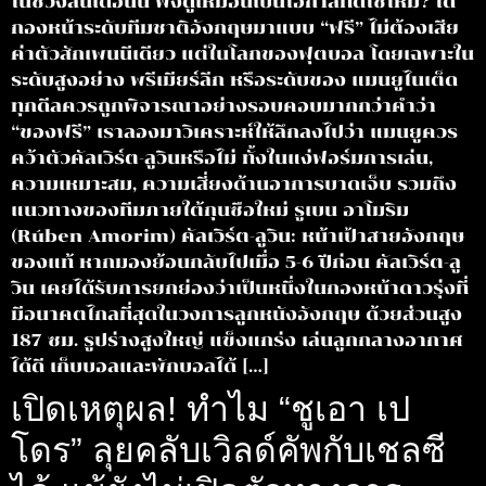
ในช่วงสิ้นเดือนนี้ ฟังดูเหมือนเป็นโอกาสที่ดีใช่ไหม? ได้
กองหน้าระดับทีมชาติอังกฤษมาแบบ “ฟรี” ไม่ต้องเสีย
ค่าตัวสักเพนนีเดียว แต่ในโลกของฟุตบอล โดยเฉพาะใน
ระดับสูงอย่าง พรีเมียร์ลีก หรือระดับของ แมนยูไนเต็ด
ทุกดีลควรถูกพิจารณาอย่างรอบคอบมากกว่าคำว่า
“ของฟรี” เราลองมาวิเคราะห์ให้ลึกลงไปว่า แมนยูควร
คว้าตัวคัลเวิร์ต-ลูวินหรือไม่ ทั้งในแง่ฟอร์มการเล่น,
ความเหมาะสม, ความเสี่ยงด้านอาการบาดเจ็บ รวมถึง
แนวทางของทีมภายใต้กุนซือใหม่ รูเบน อาโมริม
(Rúben Amorim) คัลเวิร์ต-ลูวิน: หน้าเป้าสายอังกฤษ
ของแท้ หากมองย้อนกลับไปเมื่อ 5-6 ปีก่อน คัลเวิร์ต-ลู
วิน เคยได้รับการยกย่องว่าเป็นหนึ่งในกองหน้าดาวรุ่งที่
มีอนาคตไกลที่สุดในวงการลูกหนังอังกฤษ ด้วยส่วนสูง
187 ซม. รูปร่างสูงใหญ่ แข็งแกร่ง เล่นลูกกลางอากาศ
ได้ดี เก็บบอลและพักบอลได้ […]
เปิดเหตุผล! ทำไม “ชูเอา เป
โดร” ลุยคลับเวิลด์คัพกับเชลซี