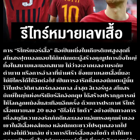
การ “รีไทร์เบอร์เสื้อ” ถือเป็นหนึ่งในเกียรติยศสูงสุดที่
สโมสรฟุตบอลมอบให้กับนักเตะผู้สร้างคุณูปการยิ่งใหญ่
ทั้งในสนามและนอกสนาม ไม่ว่าจะจากผลงานระดับ
ตำนาน หรือการอำลาที่น่าเศร้า ซึ่งหมายเลขเสื้อนั้นจะ
ไม่มีใครได้ใช้อีกต่อไป เป็นการจารึกชื่อของนักเตะผู้นั้น
ไว้ในประวัติศาสตร์ตลอดกาล ล่าสุด ลิเวอร์พูล สโมสร
ยักษ์ใหญ่แห่งพรีเมียร์ลีกอังกฤษ ได้สร้างปรากฏการณ์
ให้โลกลูกหนังสั่นสะเทือนอีกครั้ง ด้วยการประกาศ รีไทร์
เสื้อหมายเลข 20 ของ “ดีโอโก้ โชต้า” อย่างเป็นทางการ
เพื่อสดุดีความจงรักภักดีและผลงานอันทรงคุณค่าของ
เขาในสีเสื้อหงส์แดง หลังนักเตะชาวโปรตุเกสจากไป
อย่างไม่มีวันกลับ ข่าวการรีไทร์เสื้อของโชต้า ทำให้เขา