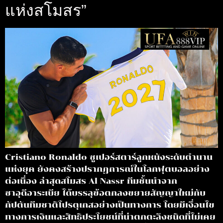
แห่งสโมสร”
Cristiano Ronaldo ซูเปอร์สตาร์ลูกหนังระดับตำนาน
แห่งยุค ยังคงสร้างปรากฏการณ์ในโลกฟุตบอลอย่าง
ต่อเนื่อง ล่าสุดสโมสร Al Nassr ทีมชั้นนำจาก
ซาอุดีอาระเบีย ได้บรรลุข้อตกลงขยายสัญญาใหม่กับ
กัปตันทีมชาติโปรตุเกสอย่างเป็นทางการ โดยมีเงื่อนไข
ทางการเงินและสิทธิประโยชน์ที่น่าตกตะลึงชนิดที่ไม่เคย