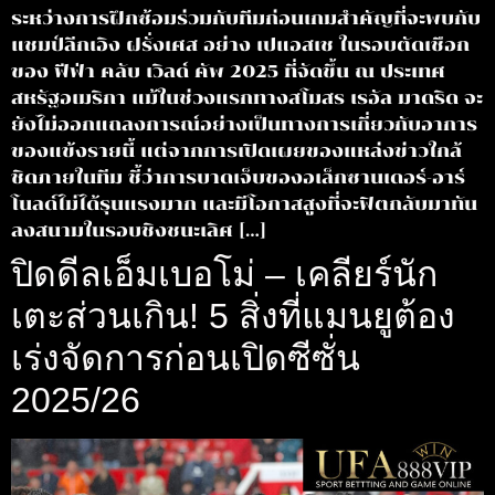
ระหว่างการฝึกซ้อมร่วมกับทีมก่อนเกมสำคัญที่จะพบกับ
แชมป์ลีกเอิง ฝรั่งเศส อย่าง เปแอสเช ในรอบตัดเชือก
ของ ฟีฟ่า คลับ เวิลด์ คัพ 2025 ที่จัดขึ้น ณ ประเทศ
สหรัฐอเมริกา แม้ในช่วงแรกทางสโมสร เรอัล มาดริด จะ
ยังไม่ออกแถลงการณ์อย่างเป็นทางการเกี่ยวกับอาการ
ของแข้งรายนี้ แต่จากการเปิดเผยของแหล่งข่าวใกล้
ชิดภายในทีม ชี้ว่าการบาดเจ็บของอเล็กซานเดอร์-อาร์
โนลด์ไม่ได้รุนแรงมาก และมีโอกาสสูงที่จะฟิตกลับมาทัน
ลงสนามในรอบชิงชนะเลิศ […]
ปิดดีลเอ็มเบอโม่ – เคลียร์นัก
เตะส่วนเกิน! 5 สิ่งที่แมนยูต้อง
เร่งจัดการก่อนเปิดซีซั่น
2025/26