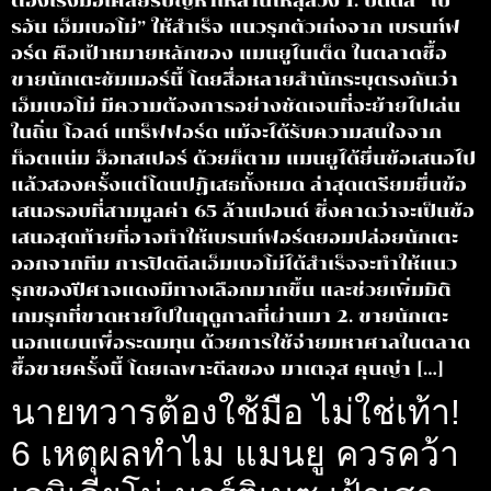
ต้องเร่งมือเคลียร์ปัญหาเหล่านี้ให้ลุล่วง 1. ปิดดีล “ไบ
รอัน เอ็มเบอโม่” ให้สำเร็จ แนวรุกตัวเก่งจาก เบรนท์ฟ
อร์ด คือเป้าหมายหลักของ แมนยูไนเต็ด ในตลาดซื้อ
ขายนักเตะซัมเมอร์นี้ โดยสื่อหลายสำนักระบุตรงกันว่า
เอ็มเบอโม่ มีความต้องการอย่างชัดเจนที่จะย้ายไปเล่น
ในถิ่น โอลด์ แทร็ฟฟอร์ด แม้จะได้รับความสนใจจาก
ท็อตแน่ม ฮ็อทสเปอร์ ด้วยก็ตาม แมนยูได้ยื่นข้อเสนอไป
แล้วสองครั้งแต่โดนปฏิเสธทั้งหมด ล่าสุดเตรียมยื่นข้อ
เสนอรอบที่สามมูลค่า 65 ล้านปอนด์ ซึ่งคาดว่าจะเป็นข้อ
เสนอสุดท้ายที่อาจทำให้เบรนท์ฟอร์ดยอมปล่อยนักเตะ
ออกจากทีม การปิดดีลเอ็มเบอโม่ได้สำเร็จจะทำให้แนว
รุกของปีศาจแดงมีทางเลือกมากขึ้น และช่วยเพิ่มมิติ
เกมรุกที่ขาดหายไปในฤดูกาลที่ผ่านมา 2. ขายนักเตะ
นอกแผนเพื่อระดมทุน ด้วยการใช้จ่ายมหาศาลในตลาด
ซื้อขายครั้งนี้ โดยเฉพาะดีลของ มาเตอุส คุนญ่า […]
นายทวารต้องใช้มือ ไม่ใช่เท้า!
6 เหตุผลทำไม แมนยู ควรคว้า