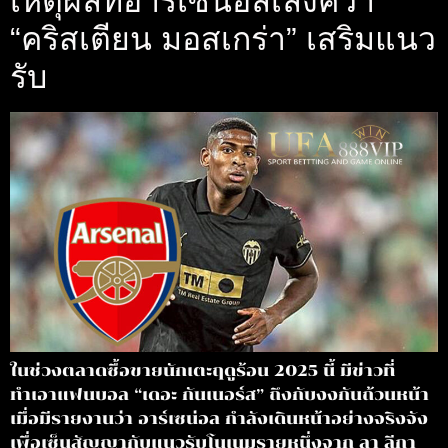
เหตุผลที่อาร์เซน่อลเล็งคว้า
“คริสเตียน มอสเกร่า” เสริมแนว
รับ
ในช่วงตลาดซื้อขายนักเตะฤดูร้อน 2025 นี้ มีข่าวที่
ทำเอาแฟนบอล “เดอะ กันเนอร์ส” ถึงกับงงกันถ้วนหน้า
เมื่อมีรายงานว่า อาร์เซน่อล กำลังเดินหน้าอย่างจริงจัง
เพื่อเซ็นสัญญากับแนวรับโนเนมรายหนึ่งจาก ลา ลีกา