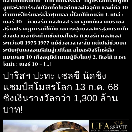
กลายเป็นหนึ่งใน “ตำนานเบอร์เสื้อ” ที่ถูกรำลึกควบคู่กับ
ซูเปอร์สตาร์ระดับโลกทั้งในอดีตและปัจจุบัน และนี่คือ 10
ตำนานรีไทร์เบอร์เสื้อฟุตบอล ที่โลกไม่เคยลืม 1. เปเล่ :
เบอร์ 10 – นิวยอร์ก คอสมอส ราชาลูกหนังจากบราซิล
สร้างปรากฏการณ์ให้กับวงการฟุตบอลสหรัฐอเมริกาใน
ช่วงปลายอาชีพค้าแข้งกับสโมสร นิวยอร์ก คอสมอส
ระหว่างปี 1975-1977 แม้ช่วงเวลาจะสั้น แต่เปเล่ช่วยยก
ระดับฟุตบอลอเมริกันสู่เวทีโลก สโมสรจึงรีไทร์เสื้อ
หมายเลข 10 เพื่อสดุดีตำนานผู้ยิ่งใหญ่ 2. ดีเอโก้ มารา
โดน่า : เบอร์ 10 – […]
ปารีสฯ ปะทะ เชลซี นัดชิง
แชมป์สโมสรโลก 13 ก.ค. 68
ชิงเงินรางวัลกว่า 1,300 ล้าน
บาท!