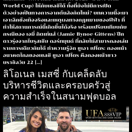
World Cup) ให้กับเชลซีได้ ทั้งที่ยังไม่มีการเปิด
ตัวอย่างเป็นทางการจากต้นสังกัดใหม่? บทความนี้จะมา
เจาะลึกข้อเท็จจริงและเหตุผลทางกฎหมายของฟีฟ่า ที่
ทำให้สถานการณ์นี้เกิดขึ้นได้จริง พร้อมเปรียบเทียบกับ
กรณีของ เจมี่ กิตเท่นส์ (Jamie Bynoe-Gittens) ปีก
ดาวรุ่งจากโบรุสเซีย ดอร์ทมุนด์ ที่กลับไม่สามารถลงเล่น
รายการเดียวกันได้ ทำความรู้จัก ชูเอา เปโดร: กองหน้า
อนาคตไกลของเชลซี ชูเอา เปโดร คือกองหน้าชาว
บราซิลวัย 22 […]
ลิโอเนล เมสซี่ กับเคล็ดลับ
บริหารชีวิตและครอบครัวสู่
ความสำเร็จในสนามฟุตบอล