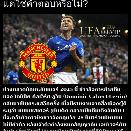
แต่ใช่คำตอบหรือไม่?
ช่วงตลาดนักเตะซัมเมอร์ 2025 นี้ ข่าวลือการย้ายทีม
ของ โดมินิค คัลเวิร์ต-ลูวิน (Dominic Calvert-Lewin)
กลับมาเป็นกระแสอีกครั้ง เมื่อมีรายงานจากสื่อเมืองผู้ดี
ระบุว่า แมนเชสเตอร์ ยูไนเต็ด กลายเป็นทีมเต็งอันดับ 1
ที่จะคว้าตัวดาวยิงชาวอังกฤษวัย 28 ปีมาร่วมทัพแบบ
ไม่มีค่าตัว หลังเจ้าตัวกำลังหมดสัญญากับ เอฟเวอร์ตัน