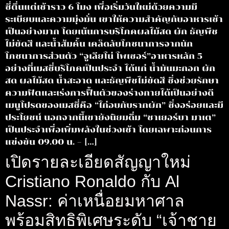
ซี่ตื่นแต่เช้าราว 6 โมง เพื่อเริ่มวันใหม่ด้วยความมี
ระเบียบและความมุ่งมั่น เขาให้ความสำคัญกับอาหารเช้า
เป็นอย่างมาก โดยเน้นการบริโภคผลไม้สด ผัก ธัญพืช
ไม่ขัดสี และน้ำส้มคั้น เคล็ดลับโภชนาการจากนัก
โภชนาการส่วนตัว “จูเลียโน่ โพเซอร์”อาหารหลัก 5
อย่างที่เมสซี่บริโภคเป็นประจำ ได้แก่ น้ำมันมะกอก ผัก
สด ผลไม้สด น้ำสะอาด และธัญพืชไม่ขัดสี ซึ่งช่วยรักษา
ความฟิตและเร่งการฟื้นตัวของร่างกายได้เป็นอย่างดี
เมนูโปรดของเมสซี่คือ “ไก่อบกับรากผัก” ซึ่งอร่อยและมี
ประโยชน์ นอกจากนี้เขายังนิยมดื่ม “ชาเยอร์บา มาเต”
เป็นประจำเพื่อเพิ่มพลังในช่วงเช้า โดยเฉพาะก่อนการ
แข่งขัน 09.00 น. – […]
เปิดรายละเอียดสัญญาใหม่
Cristiano Ronaldo กับ Al
Nassr: ค่าเหนื่อยมหาศาล
พร้อมสิทธิพิเศษระดับ “เจ้าชาย