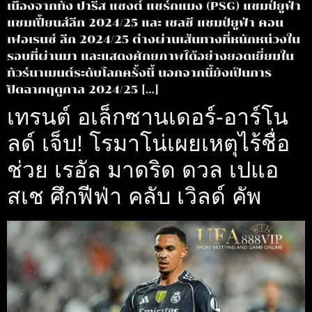
เนื่องจากทั้ง ปารีส แซงต์ แชร์กแมง (PSG) แชมป์ยูฟ่า
แชมเปี้ยนส์ลีก 2024/25 และ เชลซี แชมป์ยูฟ่า คอน
เฟอเรนซ์ ลีก 2024/25 ต่างผ่านเส้นทางที่หนักหน่วงใน
รอบที่ผ่านมา และแสดงศักยภาพได้อย่างยอดเยี่ยมใน
ทัวร์นาเมนต์ระดับโลกครั้งนี้ นอกจากนี้ยังเป็นการ
ปิดฉากฤดูกาล 2024/25 […]
เทรนต์ อเล็กซานเดอร์-อาร์โน
ลด์ เจ็บ! โรมาโน่เผยเหตุไร้ชื่อ
ช่วย เรอัล มาดริด ดวล เปแอ
สเช ศึกฟีฟ่า คลับ เวิลด์ คัพ