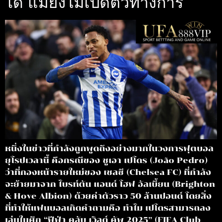
ได้ แม้ยังไม่เปิดตัวทางการ
หนึ่งในข่าวที่กำลังถูกพูดถึงอย่างมากในวงการฟุตบอล
ยุโรปเวลานี้ คือกรณีของ ชูเอา เปโดร (João Pedro)
ว่าที่กองหน้ารายใหม่ของ เชลซี (Chelsea FC) ที่กำลัง
จะย้ายมาจาก ไบรท์ตัน แอนด์ โฮฟ อัลเบี้ยน (Brighton
& Hove Albion) ด้วยค่าตัวราว 50 ล้านปอนด์ โดยสิ่ง
ที่ทำให้แฟนบอลเกิดคำถามคือ ทำไม เปโดรสามารถลง
เล่นในศึก “ฟีฟ่า คลับ เวิลด์ คัพ 2025” (FIFA Club