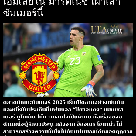
เอมิเลียโน่ มาร์ติเนซ เฝ้าเสา
ซัมเมอร์นี้
ตลาดนักเตะซัมเมอร์ 2025 เริ่มเปิดฉากอย่างเข้มข้น
และหนึ่งในประเด็นที่แฟนบอล “ปีศาจแดง” แมนเชส
เตอร์ ยูไนเต็ด ให้ความสนใจเป็นพิเศษ คือเรื่องของ
ตำแหน่งผู้รักษาประตู หลังจาก อ็องเดร โอนาน่า ไม่
สามารถสร้างความมั่นใจให้กับแฟนบอลได้ตลอดฤดูกาล