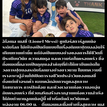
ลิโอเนล เมสซี่ (Lionel Messi) ซูเปอร์สตาร์ลูกหนัง
ระดับโลก ไม่เพียงเป็นต้นแบบในเรื่องทักษะฟุตบอลอันไร้
เทียมทานเท่านั้น แต่ยังเป็นแบบอย่างของการใช้ชีวิตที่
มีระเบียบวินัย ความสมดุล และความรักในครอบครัว ซึ่ง
ทั้งหมดนี้กลายเป็นกุญแจสำคัญที่ทำให้เขายืนหยัดใน
วงการฟุตบอลระดับโลกมาอย่างยาวนาน ในบทความนี้
เราจะพาผู้อ่านไปเปิดตารางชีวิตประจำวันของเมสซี่
ตั้งแต่เช้าจรดค่ำ เผยเคล็ดลับการดูแลสุขภาพ
โภชนาการ การฝึกซ้อม และช่วงเวลาแห่งความอบอุ่น
กับครอบครัว ที่ช่วยเสริมสร้างรากฐานแห่งความสำเร็จ
ให้กับตำนานลูกหนังผู้นี้ เช้าเริ่มต้นด้วยวินัยและ
พลังงาน 06.00 น. – ตื่นนอนและมื้อเช้าเพื่อสุขภาพ เมส