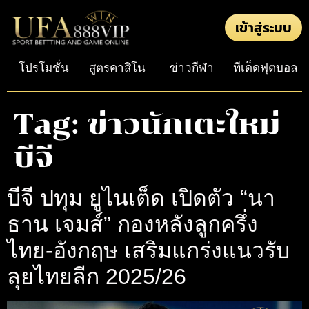
เข้าสู่ระบบ
โปรโมชั่น
สูตรคาสิโน
ข่าวกีฬา
ทีเด็ดฟุตบอล
Tag:
ข่าวนักเตะใหม่
บีจี
บีจี ปทุม ยูไนเต็ด เปิดตัว “นา
ธาน เจมส์” กองหลังลูกครึ่ง
ไทย-อังกฤษ เสริมแกร่งแนวรับ
ลุยไทยลีก 2025/26