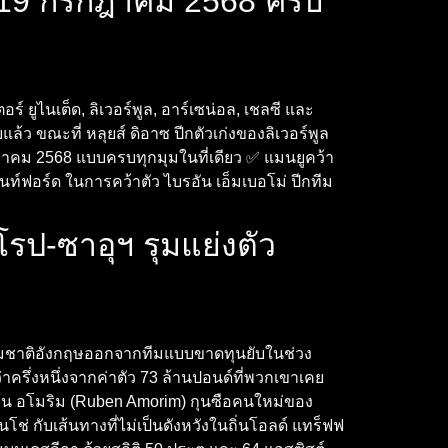
ะ 19 กรกฎาคม 2568 ครบ
์ ยูไนเต็ด, ลิเวอร์พูล, อาร์เซน่อล, เชลซี และ
แล้ว ขณะที่ หลุยส์ ดิอาซ ปีกตัวเก่งของลิเวอร์พูล
ฎาคม 2568 แบบครบทุกมุมในที่เดียว ✅ แมนยูคว้า
รนท์ฟอร์ด ในการคว้าตัว ไบรอัน เอ็มเบอโม่ ปีกทีม
รป-ซาอุฯ รุมแย่งตัว
ีกทีมชาติอังกฤษออกจากทีมแบบขาดทุนยับในช่วง
่าครึ่งหนึ่งจากค่าตัว 73 ล้านปอนด์ที่พวกเขาเคย
 รูเบน อโมริม (Ruben Amorim) กุนซือคนใหม่ของ
ช่ กับเส้นทางที่ไม่เป็นดังหวังในถิ่นโอลด์ แทร็ฟฟ