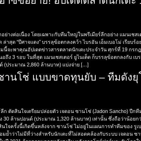
–ดีอาซขอย้าย! อัปเดตตลาดนักเต
อย่างต่อเนื่อง โดยเฉพาะกับทีมใหญ่ในพรีเมียร์ลีกอย่าง แมนเชสเตอร
ุด ล่าสุด “ปีศาจแดง” บรรลุข้อตกลงคว้า ไบรอัน เอ็มเบอโม่ เรียบร้อย
มนี้จะพาคุณอัปเดตข่าวสารตลาดนักเตะประจำวัน ศุกร์ที่ 19 กรก
นอถึง 3 รอบ ในที่สุด แมนเชสเตอร์ ยูไนเต็ด ก็บรรลุข้อตกลงกับ เบ
นด์ (ประมาณ 2,860 ล้านบาท) แบ่งจ่าย […]
านโช่ แบบขาดทุนยับ – ทีมดังยุโ
ยร์ลีก ตัดสินใจเตรียมปล่อยตัว เจดอน ซานโช่ (Jadon Sancho) ป
ง 30 ล้านปอนด์ (ประมาณ 1,320 ล้านบาท) เท่านั้น ซึ่งถือว่าน้อยกว
ตัดสินใจครั้งนี้เกิดขึ้นหลังจาก ซานโช่ ไม่อยู่ในแผนการทำทีมของ
ย้ำว่าไม่มีที่ว่างสำหรับนักเตะที่ไม่สอดคล้องกับระบบ เจดอน ซานโ