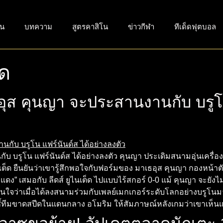
่น
บทความ
สูตรคาสิโน
ข่าวกีฬา
ทีเด็ดฟุตบอล
ุด
ธอุส คุนญา จะประสานงานกับ บรูโน
 บรูโน แฟร์นันด์ส ได้อย่างลงตัว คุนญา ประเดิมสนามอุ่นเครื่องกับ
เต็ด ยืนยันว่าเขารู้สึกพอใจกับฟอร์มของ มาเธอุส คุนญา กองหน้
ปีศาจแดง” เสมอกับ ลีดส์ ยูไนเต็ด ไปแบบไร้สกอร์ 0-0 แม้ คุนญา จ
ั่นใจว่าเมื่อได้ลงสนามร่วมกับเพลย์เมกเกอร์ระดับโลกอย่างบรูโนม
ี้ทีมขาดสปีดในแดนกลาง อโมริม ให้สัมภาษณ์หลังเกมว่าเขาเห็นแ