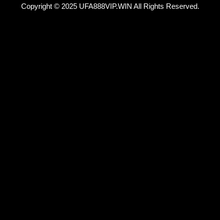
Copyright © 2025 UFA888VIP.WIN All Rights Reserved.