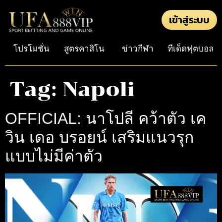
เข้าสู่ระบบ
โปรโมชั่น
สูตรคาสิโน
ข่าวกีฬา
ทีเด็ดฟุตบอล
Tag:
Napoli
OFFICIAL: นาโปลี คว้าตัว เค
วิน เดอ บรอยน์ เสริมแนวรุก
แบบไม่มีค่าตัว