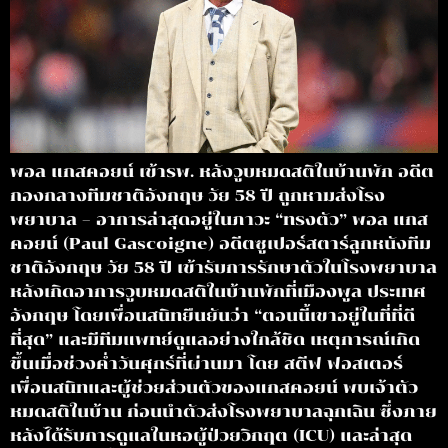
พอล แกสคอยน์ เข้ารพ. หลังวูบหมดสติในบ้านพัก อดีต
กองกลางทีมชาติอังกฤษ วัย 58 ปี ถูกหามส่งโรง
พยาบาล – อาการล่าสุดอยู่ในภาวะ “ทรงตัว” พอล แกส
คอยน์ (Paul Gascoigne) อดีตซูเปอร์สตาร์ลูกหนังทีม
ชาติอังกฤษ วัย 58 ปี เข้ารับการรักษาตัวในโรงพยาบาล
หลังเกิดอาการวูบหมดสติในบ้านพักที่เมืองพูล ประเทศ
อังกฤษ โดยเพื่อนสนิทยืนยันว่า “ตอนนี้เขาอยู่ในที่ที่ดี
ที่สุด” และมีทีมแพทย์ดูแลอย่างใกล้ชิด เหตุการณ์เกิด
ขึ้นเมื่อช่วงค่ำวันศุกร์ที่ผ่านมา โดย สตีฟ ฟอสเตอร์
เพื่อนสนิทและผู้ช่วยส่วนตัวของแกสคอยน์ พบเจ้าตัว
หมดสติในบ้าน ก่อนนำตัวส่งโรงพยาบาลฉุกเฉิน ซึ่งภาย
หลังได้รับการดูแลในหอผู้ป่วยวิกฤต (ICU) และล่าสุด