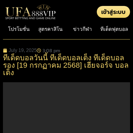
เข้าสู่ระบบ
โปรโมชั่น
สูตรคาสิโน
ข่าวกีฬา
ทีเด็ดฟุตบอล
3:08 pm
July 19, 2025
ทีเด็ดบอลวันนี้ ทีเด็ดบอลเต็ง ทีเด็ดบอล
รอง [19 กรกฏาคม 2568] เฮียจอร์จ บอล
เต็ง