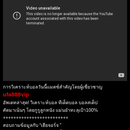
การวิเคราะห์บอลวันนี้แมตช์สำคัญโดยผู้เชี่ยวชาญ
ufa888vip
อัพเดทล่าสุด! วิเคราะห์บอล ทีเด็ดบอล บอลสเต็ป
คัดมาเน้นๆ โดยกูรูลูกหนัง แม่นยำทะลุเป้า100%
+++++++++++++++++++++++++
สอบถามข้อมูลกับ “เฮียจอร์จ ”